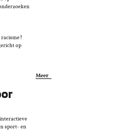
 onderzoeken
n racisme?
gericht op
Meer
oor
 interactieve
n sport- en