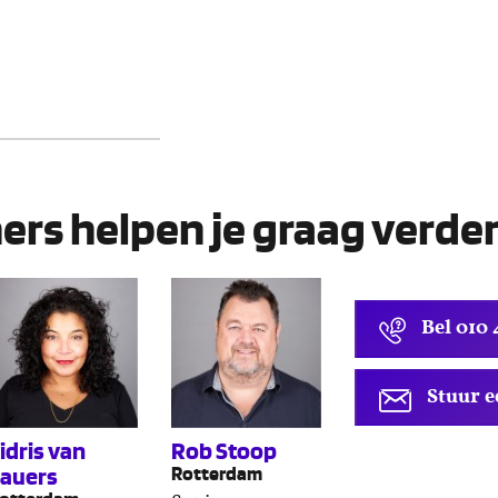
ers helpen je graag verde
Bel 010 4
Stuur e
idris van
Rob Stoop
auers
Rotterdam