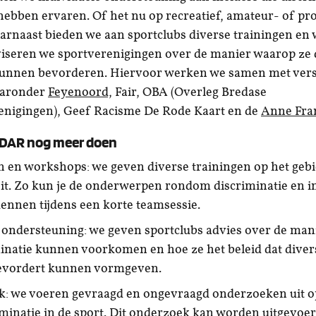
hebben ervaren. Of het nu op recreatief, amateur- of pr
aarnaast bieden we aan sportclubs diverse trainingen e
iseren we sportverenigingen over de manier waarop ze d
 kunnen bevorderen. Hiervoor werken we samen met vers
aaronder
Feyenoord,
Fair, OBA (Overleg Bredase
nigingen), Geef Racisme De Rode Kaart en de
Anne Fran
DAR nog meer doen
n en workshops: we geven diverse trainingen op het geb
eit. Zo kun je de onderwerpen rondom discriminatie en in
kennen tijdens een korte teamsessie.
 ondersteuning: we geven sportclubs advies over de ma
inatie kunnen voorkomen en hoe ze het beleid dat divers
bevordert kunnen vormgeven.
: we voeren gevraagd en ongevraagd onderzoeken uit o
iminatie in de sport. Dit onderzoek kan worden uitgevoe