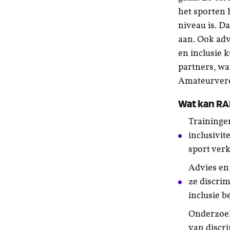
het sporten 
niveau is. D
aan. Ook adv
en inclusie
partners, w
Amateurvere
Wat kan RA
Traininge
inclusivit
sport ver
Advies en
ze discrim
inclusie 
Onderzoek
van discr