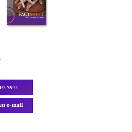
r
11 39 11
en e-mail