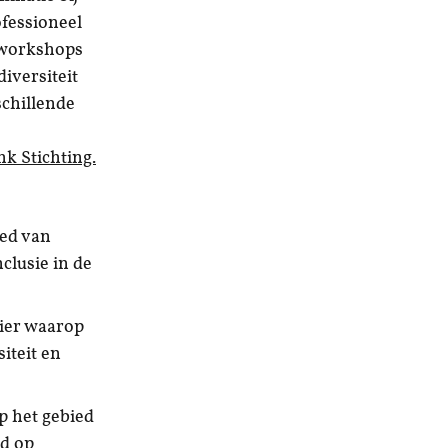
ofessioneel
n workshops
iversiteit
chillende
k Stichting.
ied van
clusie in de
nier waarop
iteit en
p het gebied
rd op