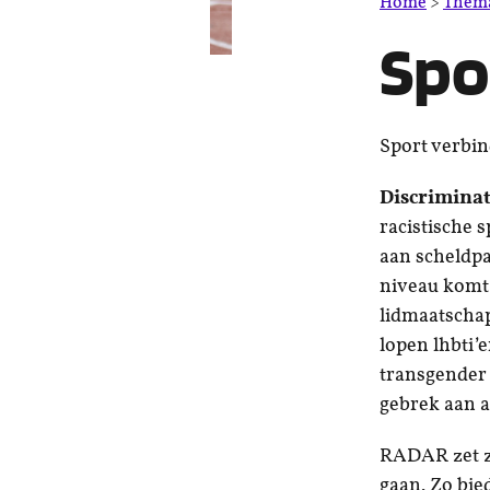
Home
>
Thema
Spo
Sport verbin
Discriminat
racistische 
aan scheldpa
niveau komt 
lidmaatschap
lopen lhbti
transgender 
gebrek aan a
RADAR zet zi
gaan. Zo bie