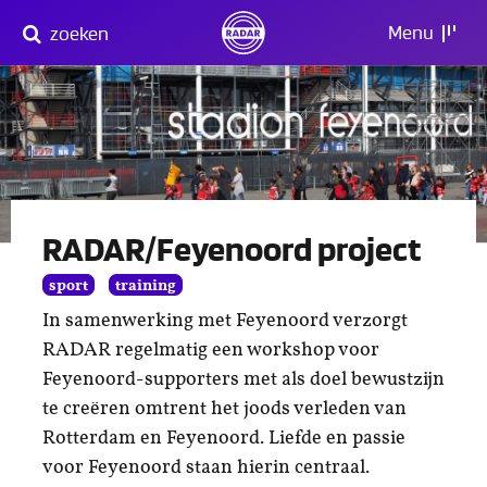
Direct
Menu
zoeken
naar
content
RADAR/Feyenoord project
sport
training
In samenwerking met Feyenoord verzorgt
RADAR regelmatig een workshop voor
Feyenoord-supporters met als doel bewustzijn
te creëren omtrent het joods verleden van
Rotterdam en Feyenoord. Liefde en passie
voor Feyenoord staan hierin centraal.