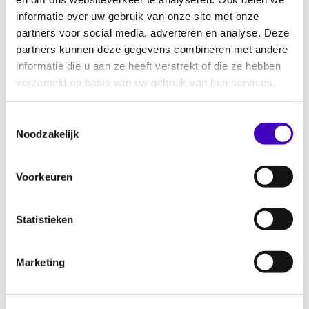
keerzijden van hun handelingen.
informatie over uw gebruik van onze site met onze
partners voor social media, adverteren en analyse. Deze
Dit project is een initiatief van Anne Frank
partners kunnen deze gegevens combineren met andere
Stichting, Feyenoord en RADAR.
informatie die u aan ze heeft verstrekt of die ze hebben
verzameld op basis van uw gebruik van hun services.
Meer informatie
Toestemmingsselectie
Noodzakelijk
Voorkeuren
Statistieken
Jochen Dekker
Sidris van Sauers
Marketing
Tilburg
Rotterdam
Preventie-
Regio-Projectleider
medewerker
Rotterdam-Rijnmond