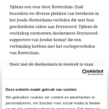
Tijdens een tour door Rotterdam-Zuid
bezoeken we diverse plekken van betekenis in
het Joods-Rotterdams verleden die met hun
geschiedenis raken aan Feyenoord. Tijdens de
workshop ontmoeten deelnemers Feyenoord-
supporters van Joodse komaf die een
verbinding hebben met het oorlogsverleden
van Rotterdam.
Door met de deelnemers in gesprek te gaan
proberen we het bewustzijn van het
kwetsende effect van discriminatoire uitingen
tijdens wedstrijden te vergroten. Op deze
Deze website maakt gebruik van cookies
manier leren de deelnemers meer over
We gebruiken cookies om content en advertenties te
Rotterdam en hun club en worden ze
personaliseren, om functies voor social media te bieden
uitgedaagd na te denken over de mogelijke
en om ons websiteverkeer te analyseren. Ook delen we