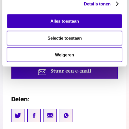
Details tonen
en Zuid-Holland-Zuid,
Preventie-
Alles toestaan
medewerker en
trainer
Selectie toestaan
Bel 010 411 39 11
Weigeren
Stuur een e-mail
Delen: