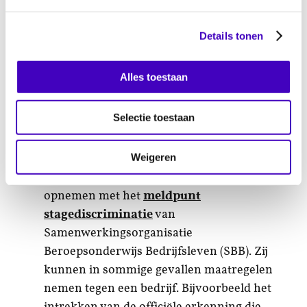
meldpunt waar je contact mee kunt
opnemen.
Details tonen
Je kunt (anoniem) een melding maken bij
het landelijke discriminatiemeldpunt
Alles toestaan
Discriminatie.nl
. Als je contactgegevens
achterlaat, nemen wij zo snel mogelijk
Selectie toestaan
contact met jou op en bespreken dan wat
we voor je kunnen doen
Weigeren
Als mbo-student kun je ook contact
opnemen met het
meldpunt
stagediscriminatie
van
Samenwerkingsorganisatie
Beroepsonderwijs Bedrijfsleven (SBB). Zij
kunnen in sommige gevallen maatregelen
nemen tegen een bedrijf. Bijvoorbeeld het
intrekken van de officiële erkenning die