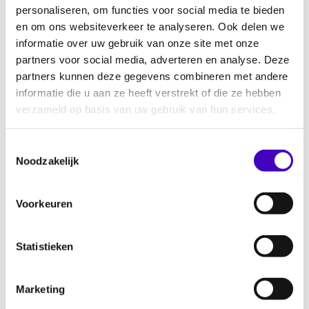
Politieke overtuiging
personaliseren, om functies voor social media te bieden
en om ons websiteverkeer te analyseren. Ook delen we
Burgerlijke staat
informatie over uw gebruik van onze site met onze
Soort arbeidscontract/arbeidsduur
partners voor social media, adverteren en analyse. Deze
partners kunnen deze gegevens combineren met andere
Wat kun je doen?
informatie die u aan ze heeft verstrekt of die ze hebben
verzameld op basis van uw gebruik van hun services.
Weet dat discriminatie nooit jouw schuld is.
Denk je dat er in jouw situatie sprake is van
Toestemmingsselectie
stagediscriminatie? Dan heb je meerdere
Noodzakelijk
mogelijkheden om advies en ondersteuning te
vragen:
Voorkeuren
Je kunt stagediscriminatie melden bij jouw
onderwijsinstelling
. Denk aan een
Statistieken
vertrouwenspersoon, je mentor of
studieloopbaanbegeleider (SLB’er).
Marketing
Sommige scholen hebben ook een intern