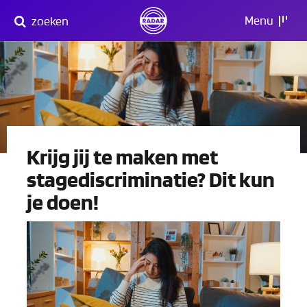
Direct
Menu
zoeken
naar
content
Krijg jij te maken met
stagediscriminatie? Dit kun
je doen!