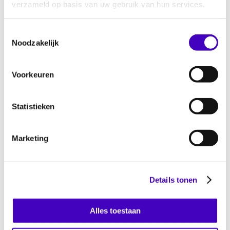
verzameld op basis van uw gebruik van hun services.
RADAR in samenwerking de politie de
Monitor Discriminatie
. Deze publicatie geeft
Toestemmingsselectie
een totaaloverzicht van meldingen bij
Noodzakelijk
verschillende meldpunten en door de politie
geregistreerde discriminatie-incidenten.
Voorkeuren
Discriminatie melden helpt!
Laat discriminatie niet over je kant gaan.
Statistieken
Melden helpt altijd. Je kan
je verhaal kwijt
bij
onze gespecialiseerde klachtbehandelaars die
Marketing
samen met jou op zoek gaan naar een
passende oplossing: van bemiddeling tot
ondersteuning bij het aanvragen van een
Details tonen
oordeel door
het College voor de Rechten van
de Mens
.
Alles toestaan