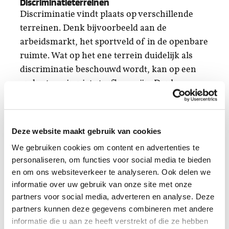
Discriminatieterreinen
Discriminatie vindt plaats op verschillende
terreinen. Denk bijvoorbeeld aan de
arbeidsmarkt, het sportveld of in de openbare
ruimte. Wat op het ene terrein duidelijk als
discriminatie beschouwd wordt, kan op een
ander terrein niet strafbaar zijn. Denk
bijvoorbeeld aan leeftijd: de Wet gelijke
behandeling is met betrekking tot leeftijd
alleen van toepassing op de terreinen arbeid,
Deze website maakt gebruik van cookies
vakbond en onderwijs. Meer informatie vind
We gebruiken cookies om content en advertenties te
je op onze thema-pagina’s.
personaliseren, om functies voor social media te bieden
en om ons websiteverkeer te analyseren. Ook delen we
Cijfers over discriminatie
informatie over uw gebruik van onze site met onze
Discriminatie komt vaak voor, maar hoe vaak
partners voor social media, adverteren en analyse. Deze
precies is lastig in te schatten. Lang niet alle
partners kunnen deze gegevens combineren met andere
gevallen en gevoelens van discriminatie
informatie die u aan ze heeft verstrekt of die ze hebben
worden immers gemeld. Ieder jaar publiceert