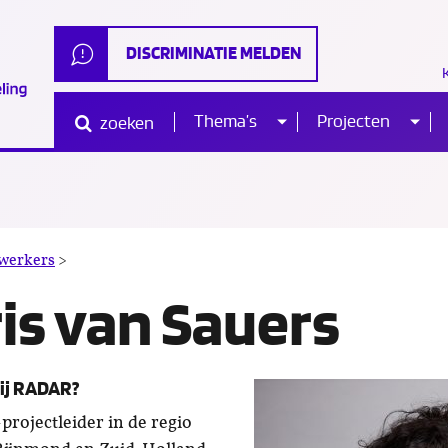
DISCRIMINATIE MELDEN
Thema’s
Projecten
zoeken
Sub
Sub
Waar
ben
je
naar
menu
me
op
zoek?
Sidris
werkers
>
van
ris van Sauers
Sauers
bij RADAR?
projectleider in de regio