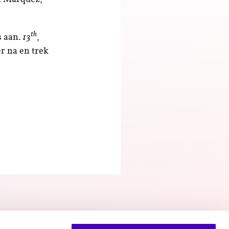
th
s aan.
13
,
er na en trek