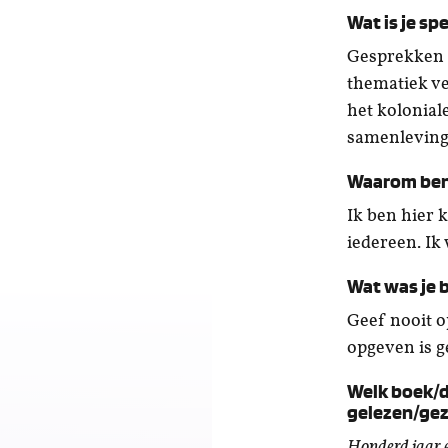
Wat is je sp
Gesprekken 
thematiek ve
het kolonial
samenleving
Waarom ben
Ik ben hier 
iedereen. Ik
Wat was je be
Geef nooit o
opgeven is g
Welk boek/
gelezen/ge
Honderd jaar