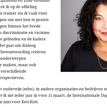
ijnmond en Zuid-Holland-
rk ik op de afdeling
s trainer sta ik vaak voor
epen om met hen te praten
ngen binnen het brede
 discriminatie en racisme.
ze gebieden en de kaders
Het gaat om dialoog
 bewustwording creëren
e onderwerpen
r maken, maar ook
 verschillende
erspectieven.
et onderwijs (mbo), in andere organisaties en bedrijven en
t ik me ieder jaar in voor 21 maart, de Internationale Da
 juni voor Keti Koti.