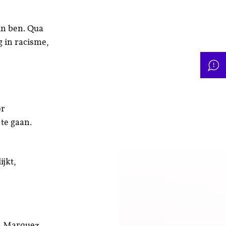
in ben. Qua
g in racisme,
or
 te gaan.
ijkt,
a Marquez,