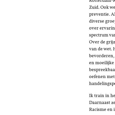
Rotterdam-R
Zuid. Ook we
preventie. Al
diverse gro
over ervari
spectrum van
Over de grij
van de wet. 
bevorderen,
en moeilijk
bespreekbaa
oefenen met
handelingsp
Ik train in h
Daarnaast ze
Racisme en in