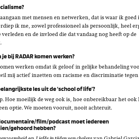
ecialisme?
aangaan met mensen en netwerken, dat is waar ik goed 
rdiep ik me, zowel professioneel als persoonlijk, heel er
e verleden en de invloed die dat vandaag nog heeft op de
.
 je bij RADAR komen werken?
komen werken omdat ik geloof in gelijke behandeling vo
 wil mij actief inzetten om racisme en discriminatie tegen
langrijkste les uit de ‘school of life’?
p. Hoe moeilijk de weg ook is, hoe onbereikbaar het ook l
een optie. We moeten vooruit, nooit achteruit.
documentaire/film/podcast moet iedereen
zien/gehoord hebben?
 eenzaamheid
en
Liefde in tijden van cholera
van Gabriel Garci