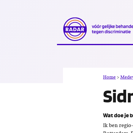
Direct
naar
content
Home
>
Mede
Sid
Wat doe je 
Ik ben regio-