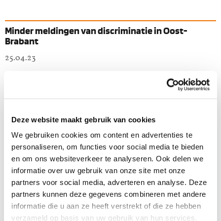
Minder meldingen van discriminatie in Oost-
Brabant
25.04.23
Politie registreert meer discriminatie-incidenten in
Zeeland-West-Brabant
Deze website maakt gebruik van cookies
25.04.23
We gebruiken cookies om content en advertenties te
personaliseren, om functies voor social media te bieden
Minder meldingen van discriminatie in regio
en om ons websiteverkeer te analyseren. Ook delen we
Rotterdam
informatie over uw gebruik van onze site met onze
partners voor social media, adverteren en analyse. Deze
25.04.23
partners kunnen deze gegevens combineren met andere
informatie die u aan ze heeft verstrekt of die ze hebben
verzameld op basis van uw gebruik van hun services.
Drempel om discriminatie te melden moet omlaag