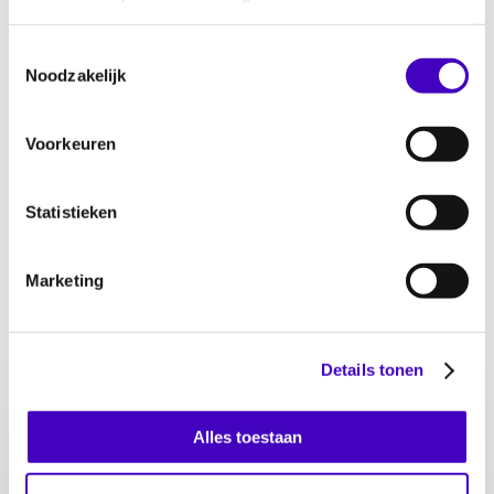
25.04.23
Toestemmingsselectie
Noodzakelijk
Discriminatiecijfers in 2022
Voorkeuren
25.04.23
Statistieken
Landelijk rapport ‘Discriminatiecijfers 2021’
24.05.22
Marketing
Monitor Discriminatie Zeeland-West-Brabant 2021
Details tonen
24.05.22
Alles toestaan
Monitor Discriminatie Oost-Brabant 2021