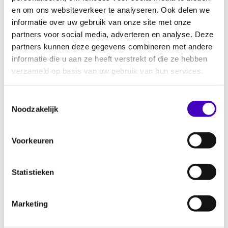
en om ons websiteverkeer te analyseren. Ook delen we
Lezing door Judi Mesman:
Inclusief
informatie over uw gebruik van onze site met onze
opvoeden, hoe doe je dat?
(15.00 – 16.00
partners voor social media, adverteren en analyse. Deze
uur)
partners kunnen deze gegevens combineren met andere
informatie die u aan ze heeft verstrekt of die ze hebben
Netwerkbijeenkomst voetbalverenigingen
verzameld op basis van uw gebruik van hun services.
Rotterdam
(18.30 – 22.00 uur)
Dinsdag 22 maart 2022
Toestemmingsselectie
Noodzakelijk
Online talkshow:
Een lokale aanpak van
discriminatie en racism
e (14.00 – 15.00 uur)
Voorkeuren
Lezing Maya Mutlu:
Hoe gaan Nederlandse
musea om met de erfenis van het koloniaal
verleden?
(14.30-15.30 uur)
Statistieken
Lezing Janice Deul:
Mogen we dan helemaal
niks meer?
(16.00 – 17.00 uur)
Marketing
Woensdag 23 maart 2022