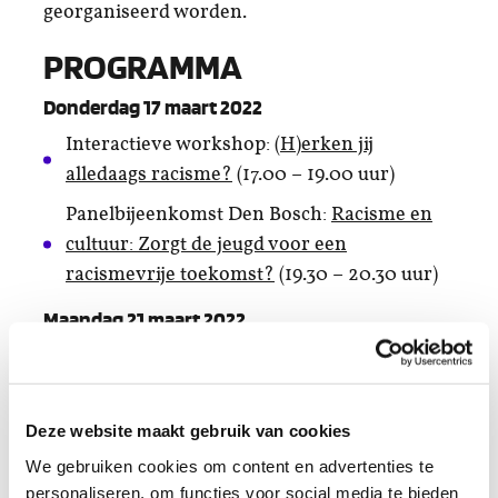
georganiseerd worden.
PROGRAMMA
Donderdag 17 maart 2022
Interactieve workshop:
(H)erken jij
alledaags racisme?
(17.00 – 19.00 uur)
Panelbijeenkomst Den Bosch:
Racisme en
cultuur: Zorgt de jeugd voor een
racismevrije toekomst?
(19.30 – 20.30 uur)
Maandag 21 maart 2022
Podium voor jonge en diverse generatie
cultuurmakers -gesprek en toneel
(13.00-
16.30 uur)
Deze website maakt gebruik van cookies
Landelijke aftrap Week tegen
We gebruiken cookies om content en advertenties te
Racisme
(14.00 uur)
personaliseren, om functies voor social media te bieden