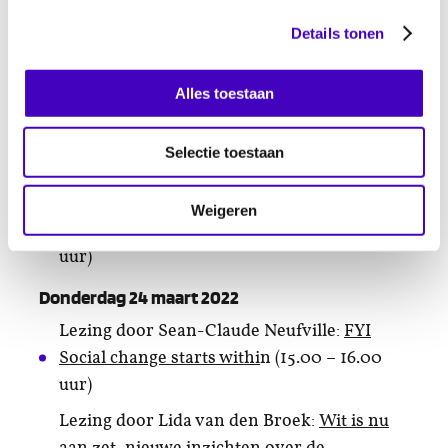
Theater/panelgesprek:
‘Parbo Oema
’ –
De
Details tonen
belangrijke zoektocht naar de eigen
hybride/bi-culturele identiteit
(15.00 – 16.30
Alles toestaan
uur)
Webinar
Intitutionele Vinkjes
(15.30 uur)
Selectie toestaan
Lezing door Lida van den Broek:
Wit is nu
aan zet, nieuwe inzichten over de
Weigeren
hardnekkigheid van racisme
(16.00 – 17.15
uur)
Donderdag 24 maart 2022
Lezing door Sean-Claude Neufville:
FYI
Social change starts withi
n (15.00 – 16.00
uur)
Lezing door Lida van den Broek:
Wit is nu
aan zet, nieuwe inzichten over de