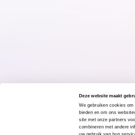
Racisme, antisemitisme
en extreemrechts
geweld in Nederland
01.10.15
discriminatie
Deze website maakt gebru
We gebruiken cookies om c
bieden en om ons websitev
site met onze partners vo
combineren met andere inf
© 2026 Radar
Privacyverklari
uw gebruik van hun servic