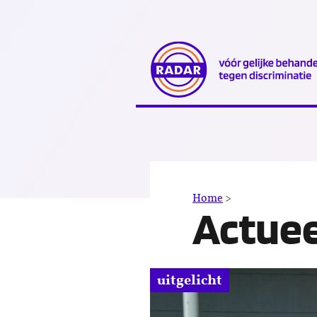
Direct
naar
content
Nieuws
Home
>
Actuee
uitgelicht