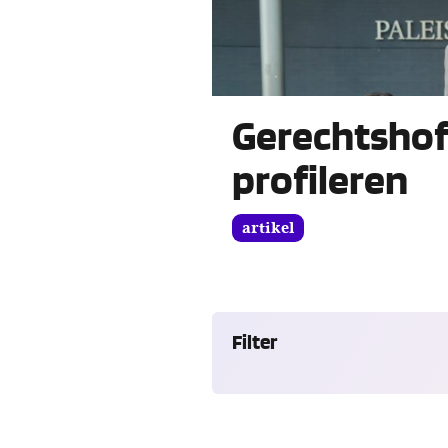
Gerechtshof
profileren
artikel
Filter
Verfijn
de
content
op