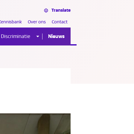
Translate
Kennisbank
Over ons
Contact
Discriminatie
Nieuws
Sub
nu
menu