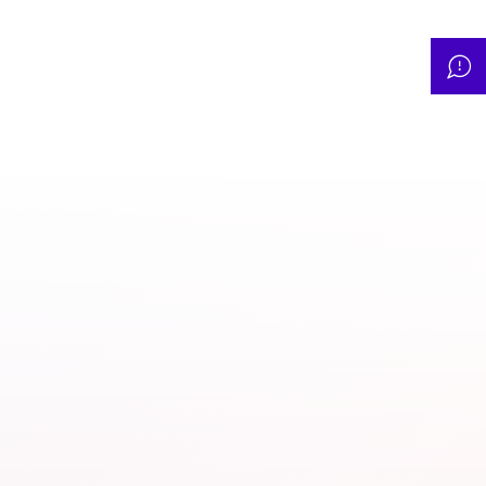
CIDI meldt sterke
stijging antisemitische
incidenten
17.02.20
racisme