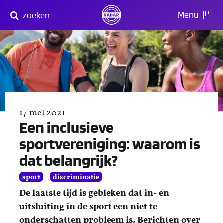
Direct
Menu
zoeken
naar
content
17 mei 2021
Een inclusieve
sportvereniging: waarom is
dat belangrijk?
sport
discriminatie
De laatste tijd is gebleken dat in- en
uitsluiting in de sport een niet te
onderschatten probleem is. Berichten over