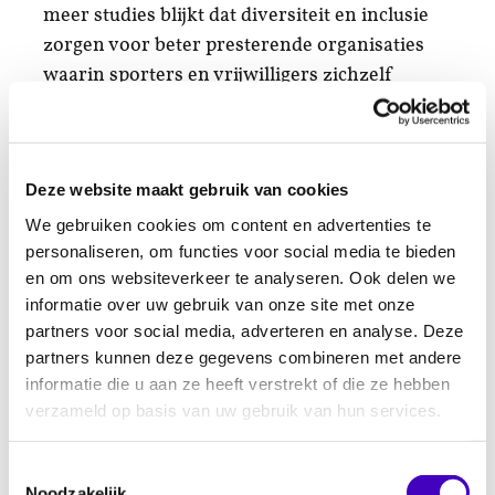
meer studies blijkt dat diversiteit en inclusie
zorgen voor beter presterende organisaties
waarin sporters en vrijwilligers zichzelf
herkennen. Diversiteit is dan ook niet langer
een
nice to have
maar een
must have
voor
succesvolle sportverenigingen.
Deze website maakt gebruik van cookies
Wat zijn de voordelen?
We gebruiken cookies om content en advertenties te
personaliseren, om functies voor social media te bieden
Verenigingen met een divers leden- en
en om ons websiteverkeer te analyseren. Ook delen we
vrijwilligersbestand zijn vernieuwender,
informatie over uw gebruik van onze site met onze
creatiever en lossen problemen beter op. Dit
partners voor social media, adverteren en analyse. Deze
komt doordat de mensen verschillende
partners kunnen deze gegevens combineren met andere
gezichtspunten hebben. Als verenigingen
informatie die u aan ze heeft verstrekt of die ze hebben
mensen in hun midden krijgen die het anders
verzameld op basis van uw gebruik van hun services.
doen, krijgen ze ook andere inzichten
Toestemmingsselectie
Een divers leden- en vrijwilligersbestand
Noodzakelijk