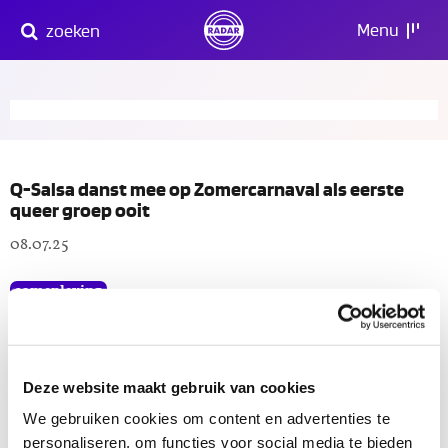
Direct
Menu
zoeken
naar
content
Q-Salsa danst mee op Zomercarnaval als eerste
queer groep ooit
08.07.25
samenleving
Woondiscriminatie: Hoe zorgen we voor gelijke
kansen?
Deze website maakt gebruik van cookies
04.07.25
We gebruiken cookies om content en advertenties te
personaliseren, om functies voor social media te bieden