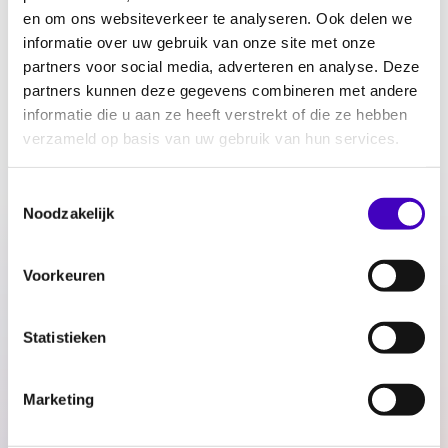
en om ons websiteverkeer te analyseren. Ook delen we
Ongelijkheid in Nederland: wie voelt zich
buitengesloten?
informatie over uw gebruik van onze site met onze
partners voor social media, adverteren en analyse. Deze
25.06.25
partners kunnen deze gegevens combineren met andere
informatie die u aan ze heeft verstrekt of die ze hebben
samenleving
verzameld op basis van uw gebruik van hun services.
Podcast ‘Op de RADAR’ praat je bij over
Toestemmingsselectie
discriminatie en gelijke behandeling
Noodzakelijk
24.06.25
Voorkeuren
samenleving
Wat is er te doen tijdens Keti Koti 2025? RADAR
Statistieken
herdenkt en viert!
18.06.25
Marketing
keti koti