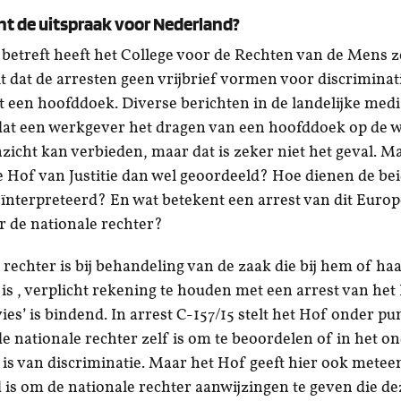
t de uitspraak voor Nederland?
treft heeft het College voor de Rechten van de Mens ze
lt dat de arresten geen vrijbrief vormen voor discriminat
een hoofddoek. Diverse berichten in de landelijke medi
dat een werkgever het dragen van een hoofddoek op de 
nzicht kan verbieden, maar dat is zeker niet het geval. M
 Hof van Justitie dan wel geoordeeld? Hoe dienen de bei
ïnterpreteerd? En wat betekent een arrest van dit Euro
or de nationale rechter?
 rechter is bij behandeling van de zaak die bij hem of haa
is , verplicht rekening te houden met een arrest van he
ies’ is bindend. In arrest C-157/15 stelt het Hof onder pu
de nationale rechter zelf is om te beoordelen of in het o
 is van discriminatie. Maar het Hof geeft hier ook metee
is om de nationale rechter aanwijzingen te geven die de