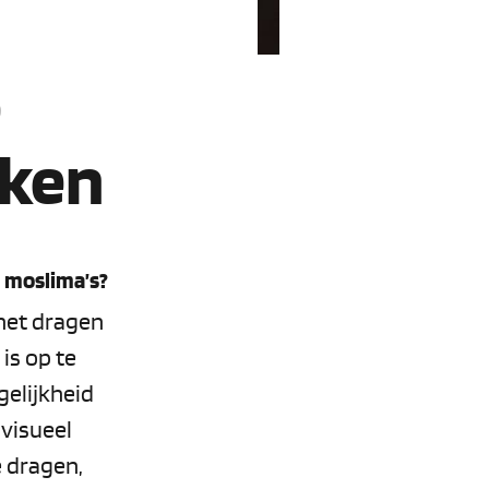
e
eken
n moslima’s?
 het dragen
is op te
elijkheid
visueel
 dragen,