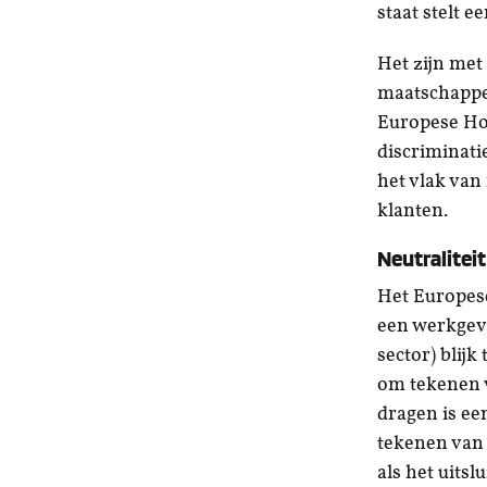
staat stelt e
Het zijn met
maatschappel
Europese Hof
discriminatie
het vlak van 
klanten.
Neutraliteit
Het Europese
een werkgeve
sector) blijk
om tekenen v
dragen is ee
tekenen van p
als het uits