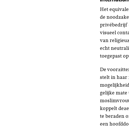
Het equivalen
de noodzakeli
privébedrij
visueel cont
van religieu
echt neutral
toegepast op 
De voorzitte
stelt in haa
mogelijkheid
gelijke mate 
moslimvrouwe
koppelt deze
te beraden o
een hoofddo