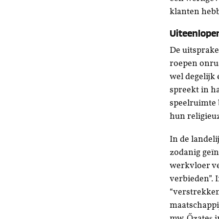
klanten heb
Uiteenlopen
De uitsprake
roepen onrus
wel degelijk
spreekt in h
speelruimte
hun religieu
In de landel
zodanig geïn
werkvloer v
verbieden”. 
“verstrekken
maatschappij”
mw. Őzateş i