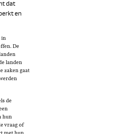
nt dat
perkt en
 in
ffen. De
 landen
ide landen
de zaken gaat
 werden
ls de
 een
m hun
e vraag of
ct met hun