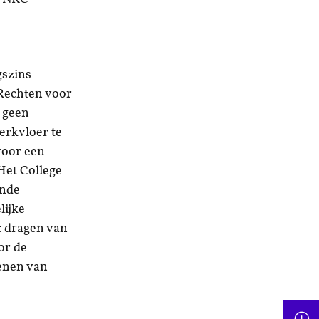
gszins
 Rechten voor
f geen
erkvloer te
voor een
Het College
ende
lijke
t dragen van
or de
denen van