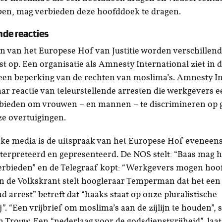
ben, mag verbieden deze hoofddoek te dragen.
de reacties
n van het Europese Hof van Justitie worden verschillend
t op. Een organisatie als Amnesty International ziet in 
 een beperking van de rechten van moslima’s. Amnesty I
aar reactie van teleurstellende arresten die werkgevers e
 bieden om vrouwen – en mannen – te discrimineren op 
ze overtuigingen.
ijke media is de uitspraak van het Europese Hof eveneens 
terpreteerd en gepresenteerd. De NOS stelt: “Baas mag 
erbieden” en de Telegraaf kopt: “Werkgevers mogen ho
In de Volkskrant stelt hoogleraar Temperman dat het een
d arrest” betreft dat “haaks staat op onze pluralistische
. “Een vrijbrief om moslima’s aan de zijlijn te houden”, 
n Trouw. Een “nederlaag voor de godsdienstvrijheid”, laa