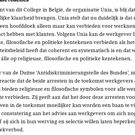
t van dit College in België, de organisatie Unia, is blij da
jke klaarheid brengen. Unia stelt dat nu duidelijk is dat
f een hoofddoek alleen maar kan verbieden voor werkne
act hebben met klanten. Volgens Unia kan de werkgever 
ze, filosofische en politieke kentekenen verbieden als het
iteitsbeleid heeft dat coherent en systematisch is en dat 
álle op religieuze, filosofische en politieke kentekenen.
r van de Duitse ‘Antidiskriminierungstelle des Bundes’, 
r reactie dat de beide arresten in de toekomst werkgevers
 bieden religieuze en filosofische symbolen voor alle w
te verbieden. Zij geeft aan dat het door deze arresten vo
n in de toekomst moeilijker kan worden een baan te vi
 constatering aan het advies aan werkgevers om zich no
f zij zich in hun werving en selectie willen laten beperk
ekverbod.