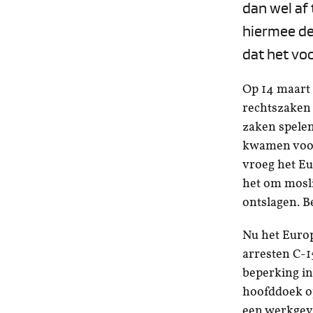
dan wel af
hiermee de
dat het vo
Op 14 maart 
rechtszaken 
zaken spelen
kwamen voora
vroeg het Eu
het om mosl
ontslagen. B
Nu het Europ
arresten C-15
beperking in
hoofddoek op
een werkgeve