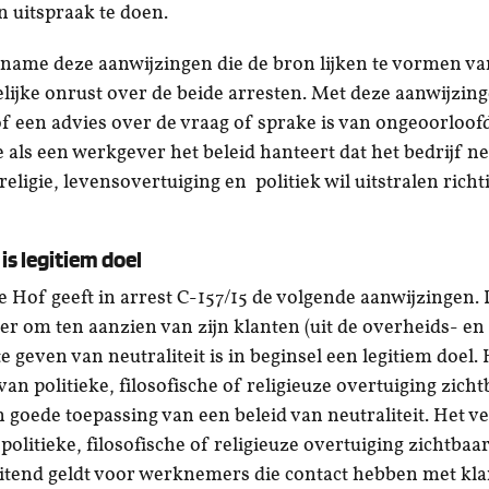
en uitspraak te doen.
 name deze aanwijzingen die de bron lijken te vormen va
ijke onrust over de beide arresten. Met deze aanwijzing
 een advies over de vraag of sprake is van ongeoorloofd
 als een werkgever het beleid hanteert dat het bedrijf ne
religie, levensovertuiging en politiek wil uitstralen rich
 is legitiem doel
 Hof geeft in arrest C-157/15 de volgende aanwijzingen. 
r om ten aanzien van zijn klanten (uit de overheids- en
 te geven van neutraliteit is in beginsel een legitiem doel
an politieke, filosofische of religieuze overtuiging zicht
n goede toepassing van een beleid van neutraliteit. Het 
olitieke, filosofische of religieuze overtuiging zichtbaa
luitend geldt voor werknemers die contact hebben met kl