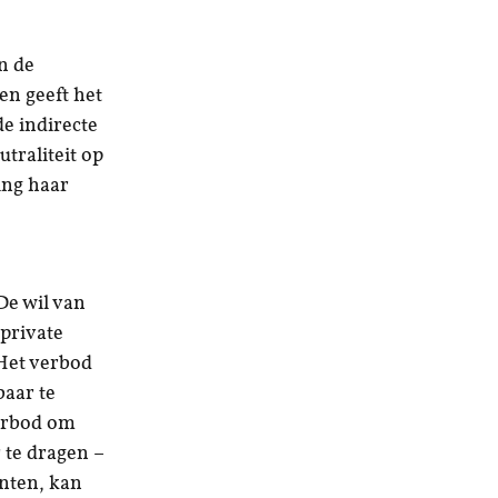
n de
en geeft het
e indirecte
utraliteit op
ting haar
De wil van
 private
. Het verbod
baar te
verbod om
r te dragen –
anten, kan