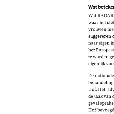
Wat beteken
Wat RADAR be
waar het ste
vrouwen met 
suggereren 
naar eigen i
het Europese
te worden ge
eigenlijk vo
De nationale
behandeling 
Hof. Het ‘adv
de taak van 
geval sprake
Hof bevoegd 