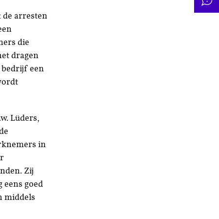
t de arresten
 een
mers die
het dragen
 bedrijf een
wordt
mw. Lüders,
 de
erknemers in
or
nden. Zij
g eens goed
en middels