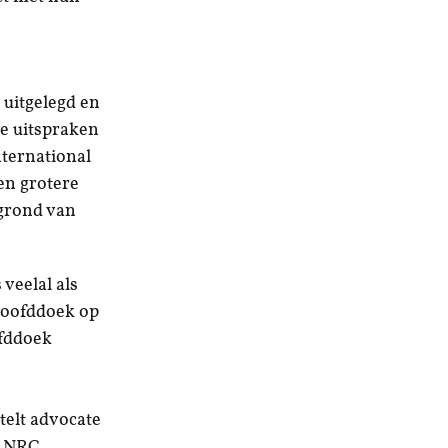
 uitgelegd en
de uitspraken
nternational
en grotere
grond van
veelal als
hoofddoek op
ofddoek
stelt advocate
t NRC