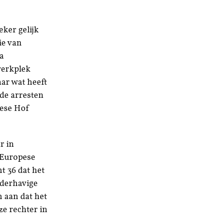
ker gelijk
ie van
a
werkplek
aar wat heeft
de arresten
pese Hof
r in
t Europese
nt 36 dat het
nderhavige
n aan dat het
ze rechter in