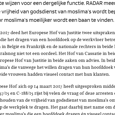
 te wijzen voor een dergelijke functie. RADAR mee
 vrijheid van godsdienst van moslima’s wordt be
or moslima’s moeilijker wordt een baan te vinden.
2017 deed het Europese Hof van Justitie twee uitspraken
die het dragen van een hoofddoek op de werkvloer betre
 in België en Frankrijk en de nationale rechters in beide
lsnog niet tot een oordeel. Het Hof van Cassatie in be
ropese Hof van Justitie in beide zaken om advies. In bei
ima’s die vanwege het willen dragen van hun hoofddoek
eide vrouwen hadden visueel contact met hun klanten.
ese Hof zich op 14 maart 2017 heeft uitgesproken midde
7/15 en C-188/15 rijst bij velen de vraag of deze arresten
houden van de vrijheid van godsdienst van moslima’s o
 de werkplek te dragen. Het gaat daarbij met name om d
r moslima’s die een hoofddoek dragen én visueel conta