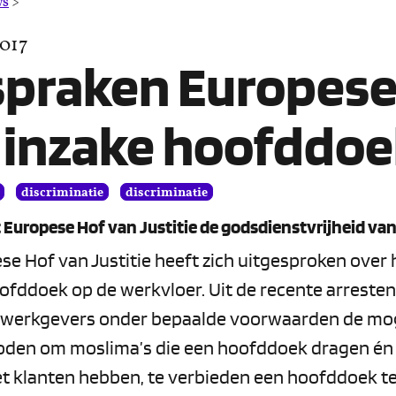
Uitspraken
ws
>
Europese
2017
Hof
inzake
spraken Europes
hoofddoeken
 inzake hoofddo
discriminatie
discriminatie
 Europese Hof van Justitie de godsdienstvrijheid va
se Hof van Justitie heeft zich uitgesproken over
ofddoek op de werkvloer. Uit de recente arresten 
werkgevers onder bepaalde voorwaarden de mog
den om moslima’s die een hoofddoek dragen én 
t klanten hebben, te verbieden een hoofddoek te