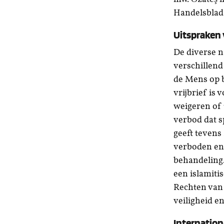
Handelsblad
Uitspraken 
De diverse n
verschillend
de Mens op b
vrijbrief is
weigeren of 
verbod dat s
geeft tevens
verboden en 
behandeling.
een islamiti
Rechten van 
veiligheid e
Internation