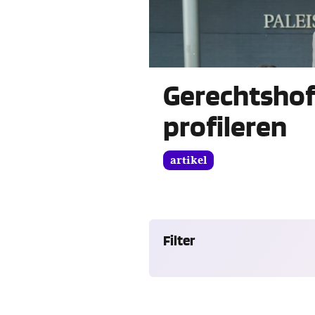
Gerechtshof
profileren
artikel
Filter
Verfijn
de
content
op