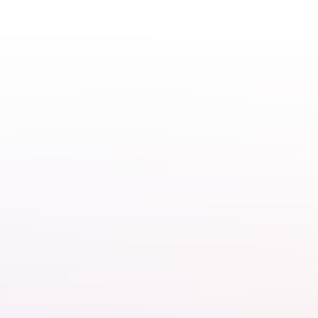
Onderzoek naar
Discriminatie in het
inclusief nachtleven
voetbal melden via
Eindhoven
Discriminatie
23.06.26
23.06.26
Geweld tegen Mevlana-
Ongelijke beloning: wat
moskee Rotterdam:
is het en wat kun je
RADAR is solidair met
eraan doen?
moslims