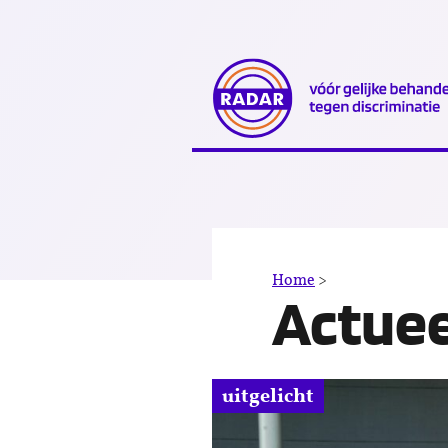
Direct
naar
content
Nieuws
Home
>
Actuee
uitgelicht