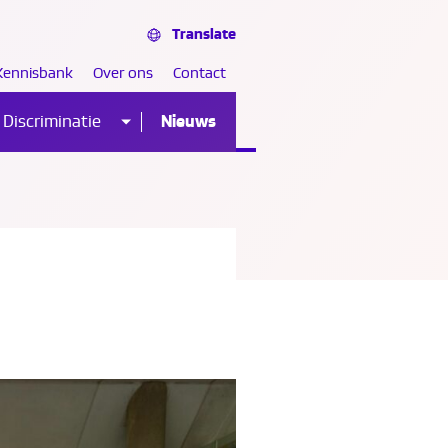
Translate
Kennisbank
Over ons
Contact
Discriminatie
Nieuws
Sub
nu
menu