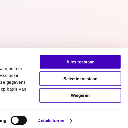
20.05.26
Alles toestaan
al media te
 van onze
Selectie toestaan
deze gegevens
 op basis van
Facebook
Twitter
Instagram
n bij RADAR
Weigeren
ing
Details tonen