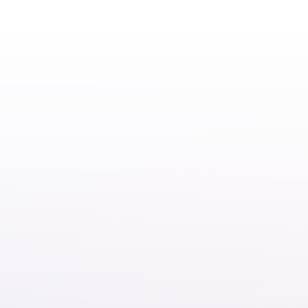
Keti Koti 2026 vieren en
herdenken met RADAR
25.06.26
Netwerkbijeenkomst
RADAR en IDEM
Rotterdam: Samen de
zomer in!