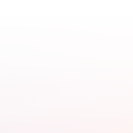
Bereikbaarheid
Discriminatie.nl en
RADAR
18.06.26
Kantoor
RADAR/Discriminatie.nl
gesloten op Tweede
Pinksterdag