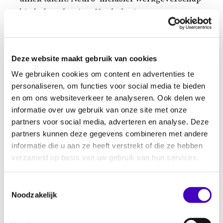
biedt de oplossing. Het helpt je om een
duurzame, gezonde en sterke organisatie te
bouwen waarin iedereen floreert.
Lees ook het
Charterdocument van SER welke kansen en
Deze website maakt gebruik van cookies
uitdagingen dit betekent voor werkgevers.
We gebruiken cookies om content en advertenties te
personaliseren, om functies voor social media te bieden
Waarom jouw organisatie nu moet
en om ons websiteverkeer te analyseren. Ook delen we
meedoen
informatie over uw gebruik van onze site met onze
IDEM Rotterdam brengt de praktijk binnen
partners voor social media, adverteren en analyse. Deze
het sociaal domein in kaart. Ze onderzoeken
partners kunnen deze gegevens combineren met andere
informatie die u aan ze heeft verstrekt of die ze hebben
de dagelijkse struikelblokken van
verzameld op basis van uw gebruik van hun services.
medewerkers, maar kijken vooral naar wat er
al wél goed gaat.
Toestemmingsselectie
Noodzakelijk
Dit onderzoek biedt jouw management of
directie een unieke kans. Jouw deelname