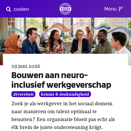
Direct
Menu
zoeken
naar
content
29 juni 2026
Bouwen aan neuro-
inclusief werkgeverschap
diversiteit
kennis & deskundigheid
Zoek je als werkgever in het sociaal domein
naar manieren om talent optimaal te
benutten? Een organisatie bloeit pas echt als
élk brein de juiste ondersteuning krijgt.