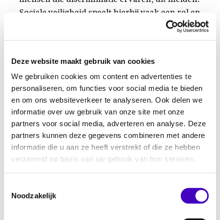
Sociale veiligheid speelt hierbij vaak een rol en
kan het moeilijk maken om over discriminatie
te praten.
Racisme en discriminatie voorkomen
Deze website maakt gebruik van cookies
We gebruiken cookies om content en advertenties te
We raden voetbalclubs aan om preventieve
personaliseren, om functies voor social media te bieden
maatregelen te nemen, zoals trainingen,
en om ons websiteverkeer te analyseren. Ook delen we
workshops en voorlichting. Preventie kan
informatie over uw gebruik van onze site met onze
mensen helpen discriminatie beter te
partners voor social media, adverteren en analyse. Deze
herkennen en erkennen. Deelnemers krijgen
partners kunnen deze gegevens combineren met andere
ook de tools om met deze problemen om te
informatie die u aan ze heeft verstrekt of die ze hebben
verzameld op basis van uw gebruik van hun services.
gaan en gedragsverandering te stimuleren,
zowel bij henzelf als bij anderen in de
voetbalgemeenschap. Dit bevordert open
Toestemmingsselectie
Noodzakelijk
dialoog en daadwerkelijke aanpak van
discriminatie.