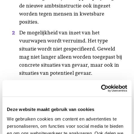
de nieuwe ambtsinstructie ook ingezet
worden tegen mensen in kwetsbare
posities.
De mogelijkheid van inzet van het
vuurwapen wordt verruimd. Het type
situatie wordt niet gespecifieerd. Geweld
mag niet langer alleen worden toegepast bij
concrete situaties van gevaar, maar ook in
situaties van potentieel gevaar.
Er lijkt van uit te worden gegaan dat
agenten zich altijd correct gedragen en
zaken zoals etnisch profileren, racisme of
het gebruik van excessief geweld niet
Deze website maakt gebruik van cookies
voorkomen.
We gebruiken cookies om content en advertenties te
personaliseren, om functies voor social media te bieden
Over het geheel gezien worden door de
en om ons websiteverkeer te analyseren. Ook delen we