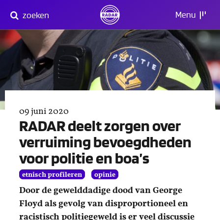
Direct
Menu
zoeken
naar
content
09 juni 2020
RADAR deelt zorgen over
verruiming bevoegdheden
voor politie en boa’s
etnisch profileren
opinie
Door de gewelddadige dood van George
Floyd als gevolg van disproportioneel en
racistisch politiegeweld is er veel discussie