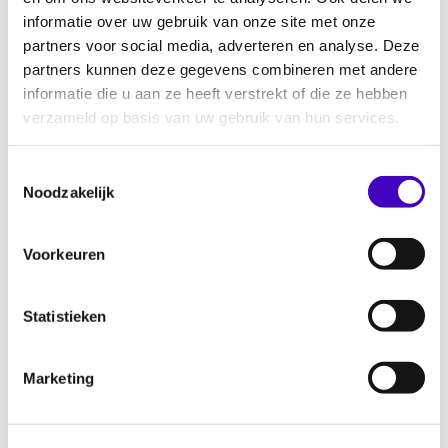
nieuwe Ambtsinstructie de mogelijkheden
informatie over uw gebruik van onze site met onze
om geweld in te zetten verder verruimd.
partners voor social media, adverteren en analyse. Deze
partners kunnen deze gegevens combineren met andere
Het is ook zorgelijk dat er agenten en
informatie die u aan ze heeft verstrekt of die ze hebben
opsporingsambtenaren bij politiegeweld
verzameld op basis van uw gebruik van hun services.
minder snel ter verantwoording worden
geroepen. Daar komt bij dat de huidige
Toestemmingsselectie
regelgeving “al meer dan genoeg”
Noodzakelijk
bescherming biedt aan politiemensen, gezien
het feit dat geen enkele dood bij arrestatie in
Voorkeuren
de afgelopen vier jaar door het Openbaar
Ministerie naar de rechter is verwezen.
Statistieken
Wapenstok voor boa’s
Het is ook zorgelijk dat er een nieuwe regeling
Marketing
komt die ook boa’s, ofwel buitengewoon
opsporingsambtenaren, onder de