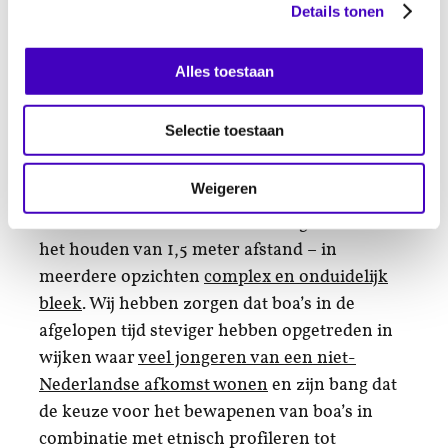
bevoegdheid van een burgemeester, meer
Details tonen
geweldsmiddelen ter beschikking
stelt. Sinds
de coronacrisis is hun roep om
Alles toestaan
verdedigingsmiddelen luider geworden,
doordat zij naar eigen zeggen steeds vaker te
Selectie toestaan
maken krijgen met agressie. Uiteraard keuren
we agressie tegen boa’s af, maar wij zien ook
Weigeren
dat de regelgeving rondom het tegengaan van
corona – zoals het samenscholingsverbod en
het houden van 1,5 meter afstand – in
meerdere opzichten
complex en onduidelijk
bleek
. Wij hebben zorgen dat boa’s in de
afgelopen tijd steviger hebben opgetreden in
wijken waar
veel jongeren van een niet-
Nederlandse afkomst wonen
en zijn bang dat
de keuze voor het bewapenen van boa’s in
combinatie met etnisch profileren tot