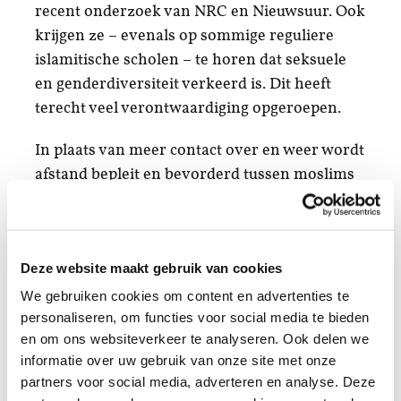
recent onderzoek van NRC en Nieuwsuur. Ook
krijgen ze – evenals op sommige reguliere
islamitische scholen – te horen dat seksuele
en genderdiversiteit verkeerd is. Dit heeft
terecht veel verontwaardiging opgeroepen.
In plaats van meer contact over en weer wordt
afstand bepleit en bevorderd tussen moslims
en anders- of niet-gelovigen
. De
opvattingen
over seksuele en genderdiversiteit
, de relaties
en omgangsvormen tussen de verschillende
Deze website maakt gebruik van cookies
seksen en kledingvoorschriften zijn niet meer
van deze tijd.
We gebruiken cookies om content en advertenties te
personaliseren, om functies voor social media te bieden
Dergelijke opvoedpraktijken creëren
en om ons websiteverkeer te analyseren. Ook delen we
informatie over uw gebruik van onze site met onze
makkelijk een onwenselijke afstand tussen
partners voor social media, adverteren en analyse. Deze
verschillende bevolkingsgroepen. Terwijl het