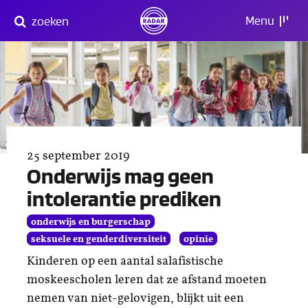
Direct
Menu
zoeken
naar
content
25 september 2019
Onderwijs mag geen
intolerantie prediken
onderwijs en burgerschap
seksuele en genderdiversiteit
opinie
Kinderen op een aantal salafistische
moskeescholen leren dat ze afstand moeten
nemen van niet-gelovigen, blijkt uit een