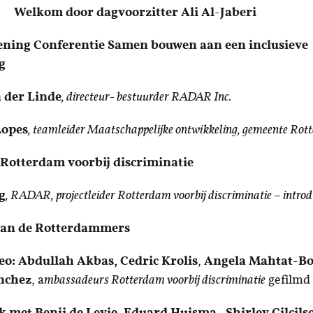
kom door dagvoorzitter Ali Al-Jaberi
pening Conferentie Samen bouwen aan een inclusieve
g
 der Linde
, directeur- bestuurder RADAR Inc.
Lopes
, teamleider Maatschappelijke ontwikkeling, gemeente Ro
 Rotterdam voorbij discriminatie
g
, RADAR, projectleider Rotterdam voorbij discriminatie – introdu
 van de Rotterdammers
eo:
Abdullah Akbas, Cedric Krolis
,
Angela Mahtat-B
nchez
, a
mbassadeurs Rotterdam voorbij discriminatie
gefilmd
k met Benji de Levie, Eduard Huisma,
Shirley Cilcil