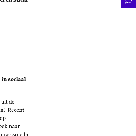
in sociaal
 uit de
n’. Recent
 op
zoek naar
n racisme bij