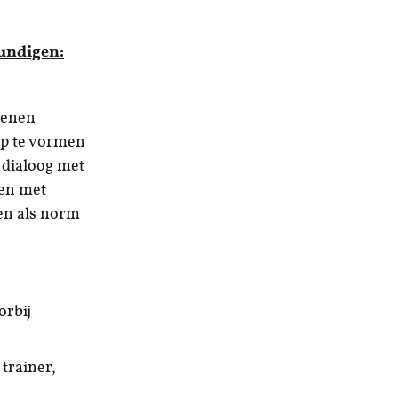
undigen:
kenen
ap te vormen
 dialoog met
ken met
en als norm
orbij
trainer,