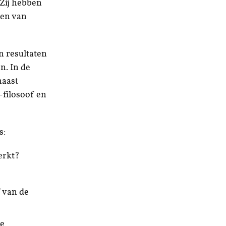
 Zij hebben
ken van
n resultaten
n. In de
naast
-filosoof en
s:
erkt?
f van de
te