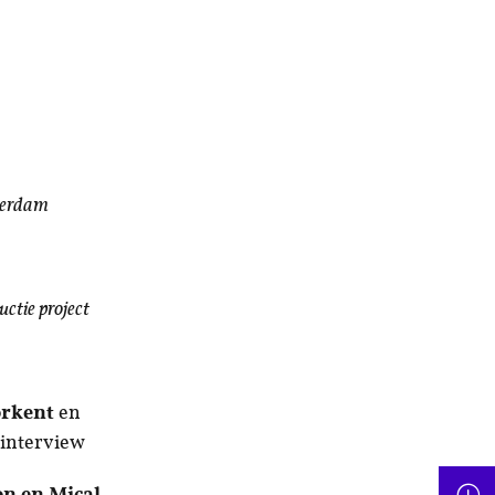
tterdam
ctie project
orkent
en
 interview
son en
Mical