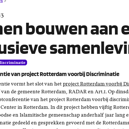
Samen
ws
>
bouwen
23
aan
een
en bouwen aan 
inclusieve
samenleving
lusieve samenlev
discriminatie
ntie van project Rotterdam voorbij Discriminatie
ntie vormt het slot van het
project Rotterdam voorbij Di
ef van de gemeente Rotterdam, RADAR en Art.1. Op dinsd
lotconferentie van het project Rotterdam voorbij discrimi
Center in Rotterdam. In dit project hebben vijftig Rott
oodse en Islamitische gemeenschap anderhalf jaar lang 
natie gedeeld en gesprekken gevoerd met de Rotterdamse