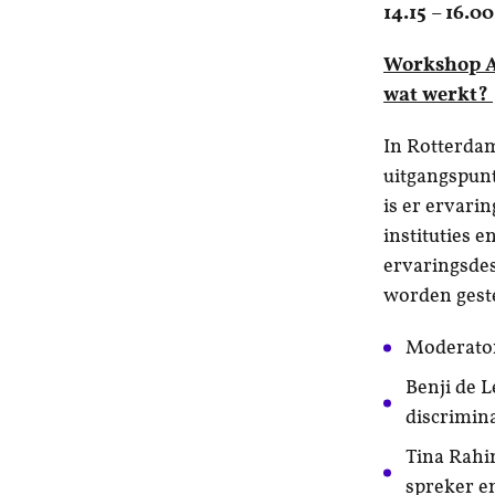
14.15 – 16.0
Workshop A:
wat werkt?
In Rotterdam
uitgangspun
is er ervari
instituties 
ervaringsdes
worden gest
Moderato
Benji de L
discrimina
Tina Rahim
spreker en