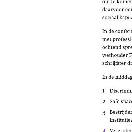
om te komen 
daarvoor een
sociaal kapi
In de confer
met professi
ochtend spr
wethouder Fa
schrijfster d
In de middag
Discrimin
Safe space
Bestrijde
institutie
Vergroten