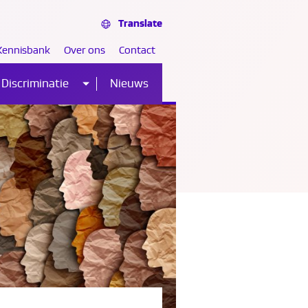
Translate
Kennisbank
Over ons
Contact
Discriminatie
Nieuws
Sub
nu
menu