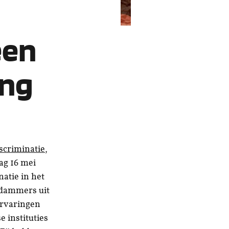
een
ing
scriminatie
,
ag 16 mei
natie in het
erdammers uit
ervaringen
 instituties