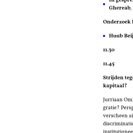
Ghereab
,
Onderzoek R
Huub Bei
11.30
Pa
11.45 Key
Strijden te
kapitaal?
Jurriaan Oml
gratie? Per
verscheen zi
discriminati
institutione