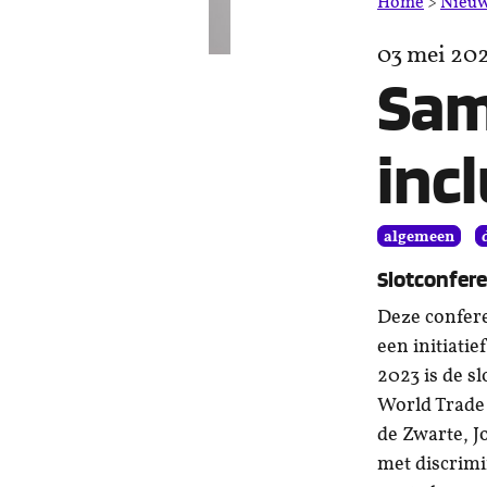
Home
>
Nieu
03 mei 20
Sam
inc
algemeen
Slotconfere
Deze confere
een initiati
2023 is de s
World Trade 
de Zwarte, J
met discrimi