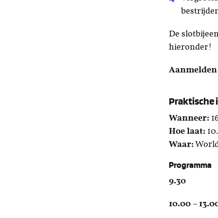
bestrij
De slotbijee
hieronder!
Aanmelden 
Praktische 
Wanneer:
16
Hoe laat:
10.
Waar:
World
Programma
9.30 I
10.00 – 13.