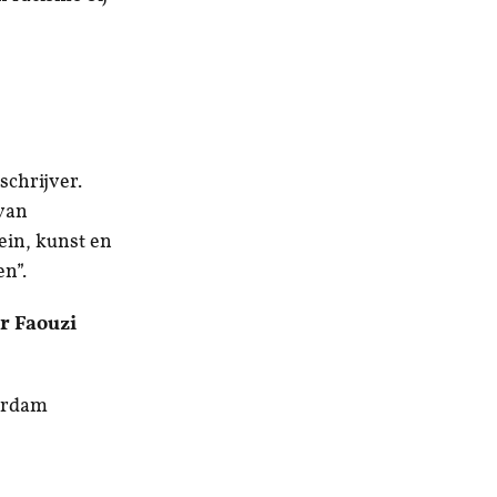
schrijver.
 van
ein, kunst en
en”.
 Faouzi
terdam