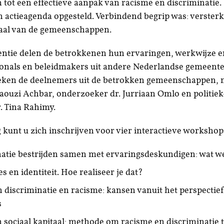
tot een effectieve aanpak van racisme en discriminatie.
 actieagenda opgesteld. Verbindend begrip was: verster
taal van de gemeenschappen.
entie delen de betrokkenen hun ervaringen, werkwijze e
onals en beleidmakers uit andere Nederlandse gemeente
eken de deelnemers uit de betrokken gemeenschappen, 
ouzi Achbar, onderzoeker dr. Jurriaan Omlo en politiek
r. Tina Rahimy.
 kunt u zich inschrijven voor vier interactieve workshop
atie bestrijden samen met ervaringsdeskundigen: wat w
s en identiteit. Hoe realiseer je dat?
n discriminatie en racisme: kansen vanuit het perspectie
s
 sociaal kapitaal: methode om racisme en discriminatie 