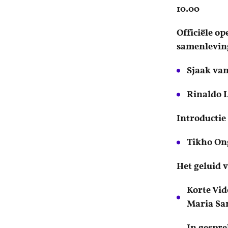
10.00 Wel
Officiële o
samenlevin
Sjaak van
Rinaldo 
Introductie
Tikho On
Het geluid
Korte Vid
Maria Sa
In gespre