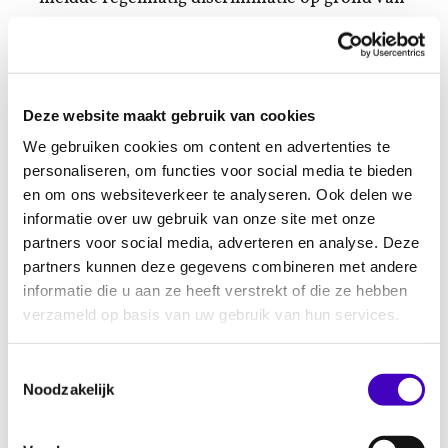
haar visuele beperking, maar ook op grond
van haar genderidentiteit als transvrouw.
RADAR adviseerde haar, bemiddelde voor
haar, legde met haar zaken voor aan het
Deze website maakt gebruik van cookies
College voor de Rechten van de Mens. In 2017
We gebruiken cookies om content en advertenties te
wonnen RADAR en Ingrid een zaak tegen een
personaliseren, om functies voor social media te bieden
Kruidvat-vestiging in Vught, een
zaak
die
en om ons websiteverkeer te analyseren. Ook delen we
landelijke publiciteit haalde. Ingrid was de
informatie over uw gebruik van onze site met onze
laatste jaren ook zeer actief op het vlak
partners voor social media, adverteren en analyse. Deze
partners kunnen deze gegevens combineren met andere
van
digitale toegankelijkheid
. RADAR
informatie die u aan ze heeft verstrekt of die ze hebben
ondersteunde haar bij het aanspreken van
verzameld op basis van uw gebruik van hun services.
organisaties die een website hadden die niet
of beperkt toegankelijk is voor mensen met
Toestemmingsselectie
een visuele beperking. Ook na haar overlijden
Noodzakelijk
zet RADAR haar werk voort, door een zaak te
voeren bij het College voor de Rechten van de