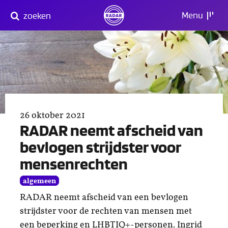
Direct
Menu
zoeken
naar
content
26 oktober 2021
RADAR neemt afscheid van
bevlogen strijdster voor
mensenrechten
algemeen
RADAR neemt afscheid van een bevlogen
strijdster voor de rechten van mensen met
een beperking en LHBTIQ+-personen. Ingrid