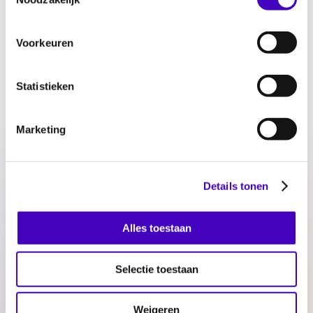
beschreven.
Voorkeuren
Statistieken
Marketing
Details tonen
Download Methodiek Rotterdam
Alles toestaan
voorbij Discriminatie (pdf | 2,43 MB)
Selectie toestaan
Delen:
Weigeren