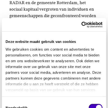
RADAR en de gemeente Rotterdam, het
sociaal kapitaal vergroten van individuen en
gemeenschappen die geconfronteerd worden
met racisme en discriminatie (Putnam 1993,
1994, 1995). Dit om gezamenlijke belangen
beter te kunnen behartigen, en een
Deze website maakt gebruik van cookies
toegankelijk beïnvloedingskanaal te openen
richting bestuurders en de institutionele
We gebruiken cookies om content en advertenties te
wereld in Rotterdam. Verbinding, het delen
personaliseren, om functies voor social media te bieden
en om ons websiteverkeer te analyseren. Ook delen we
van ervaringen, het ontwikkelen van
informatie over uw gebruik van onze site met onze
ervaringskennis en het formuleren van een
partners voor social media, adverteren en analyse. Deze
handelingsperspectief moeten leiden tot
partners kunnen deze gegevens combineren met andere
empowerment van de betrokkenen. Tot slot
informatie die u aan ze heeft verstrekt of die ze hebben
was inzet van het project om overdraagbare
verzameld op basis van uw gebruik van hun services.
methodiek te ontwikkelen om discriminatie
op te sporen, te voorkomen en te bestrijden.
Toestemmingsselectie
In dit document wordt die methodiek
Noodzakelijk