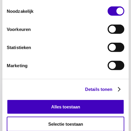
geregistreerd, een stijging van 7 procent. Het
Toestemmingsselectie
Noodzakelijk
College ontvangt 739 verzoeken om een
oordeel, een stijging van 16 procent, en
daarnaast 5.286 meldingen en vragen over
Voorkeuren
gelijke behandeling (bijna twee keer zoveel als
in 2020). Download hier het hele rapport.
Statistieken
Marketing
Details tonen
Alles toestaan
Download Landelijk rapport
Selectie toestaan
'Discriminatiecijfers 2021' (pdf | 1,21 MB)