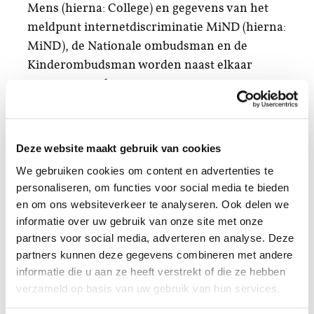
Mens (hierna: College) en gegevens van het
meldpunt internetdiscriminatie MiND (hierna:
MiND), de Nationale ombudsman en de
Kinderombudsman worden naast elkaar
gepresenteerd.
Voor het derde jaar op rij stijgt het aantal
meldingen en incidenten die de ADV’s en de
Deze website maakt gebruik van cookies
politie registreren. Ook het College en de
We gebruiken cookies om content en advertenties te
Nationale ombudsman ontvangen meer
personaliseren, om functies voor social media te bieden
meldingen en verzoeken dan eerder. Alleen bij
en om ons websiteverkeer te analyseren. Ook delen we
MiND en de Kinderombudsman is sprake van
informatie over uw gebruik van onze site met onze
een daling van het aantal meldingen. De
partners voor social media, adverteren en analyse. Deze
ADV’s registreren in 2021 6.922
partners kunnen deze gegevens combineren met andere
discriminatiemeldingen, een stijging van 26
informatie die u aan ze heeft verstrekt of die ze hebben
procent ten opzichte van 2020. Bij de politie
verzameld op basis van uw gebruik van hun services.
worden 6.580 discriminatie-incidenten