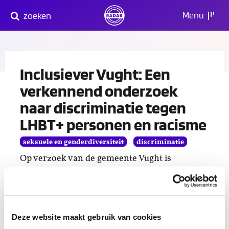
Direct
Menu
zoeken
naar
content
Inclusiever Vught: Een
verkennend onderzoek
naar discriminatie tegen
LHBT+ personen en racisme
seksuele en genderdiversiteit
discriminatie
Op verzoek van de gemeente Vught is
antidiscriminatiebureau RADAR aan de slag
gegaan met een onderzoek naar anti-LHBT+-
discriminatie en racisme. Met de uitkomsten
van dit onderzoek streeft de gemeente Vught
Deze website maakt gebruik van cookies
ernaar haar bestaande beleid te optimaliseren