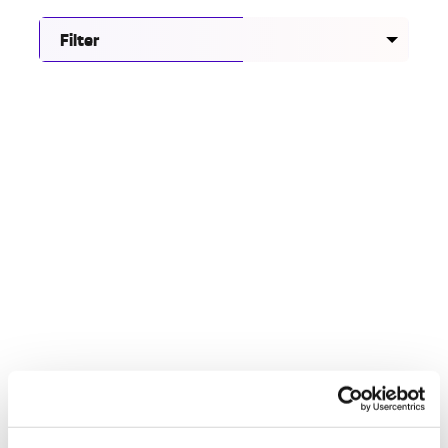
Filter
Onderzoek naar veilig en inclusief nachtleven in
Eindhoven
28.07.26
Maak kennis met het Groeikompas Gelijke
Behandeling voor gemeenten
06.07.26
Racisme hoort nergens thuis, ook niet in topsport
30.06.26