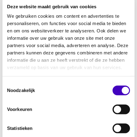
Deze website maakt gebruik van cookies
Bouwen aan neuro-inclusief werkgeverschap
We gebruiken cookies om content en advertenties te
29.06.26
personaliseren, om functies voor social media te bieden
en om ons websiteverkeer te analyseren. Ook delen we
informatie over uw gebruik van onze site met onze
Keti Koti 2026 vieren en herdenken met RADAR
partners voor social media, adverteren en analyse. Deze
25.06.26
partners kunnen deze gegevens combineren met andere
informatie die u aan ze heeft verstrekt of die ze hebben
verzameld op basis van uw gebruik van hun services.
Onderzoek naar inclusief nachtleven Eindhoven
23.06.26
Toestemmingsselectie
Noodzakelijk
Discriminatie in het voetbal melden via
Voorkeuren
Discriminatie
23.06.26
Statistieken