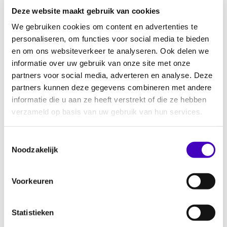
Deze website maakt gebruik van cookies
Bouwen aan neuro-inclusief werkgeverschap
We gebruiken cookies om content en advertenties te
29.06.26
personaliseren, om functies voor social media te bieden
en om ons websiteverkeer te analyseren. Ook delen we
informatie over uw gebruik van onze site met onze
Keti Koti 2026 vieren en herdenken met RADAR
partners voor social media, adverteren en analyse. Deze
25.06.26
partners kunnen deze gegevens combineren met andere
informatie die u aan ze heeft verstrekt of die ze hebben
verzameld op basis van uw gebruik van hun services.
Onderzoek naar inclusief nachtleven Eindhoven
23.06.26
Toestemmingsselectie
Noodzakelijk
Discriminatie in het voetbal melden via
Voorkeuren
Discriminatie
23.06.26
Statistieken