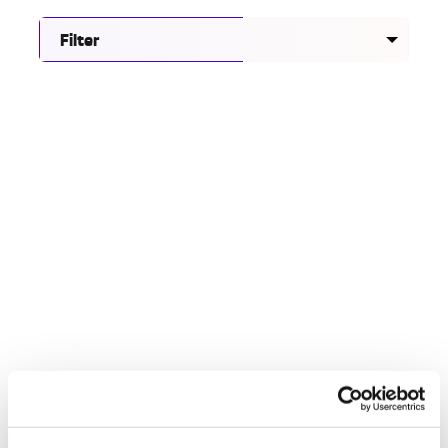
Filter
Onderzoek naar veilig en inclusief nachtleven in
Eindhoven
28.07.26
Maak kennis met het Groeikompas Gelijke
Behandeling voor gemeenten
06.07.26
Racisme hoort nergens thuis, ook niet in topsport
30.06.26