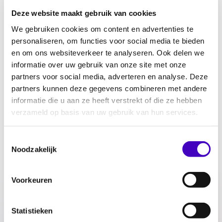
Deze website maakt gebruik van cookies
Filter
We gebruiken cookies om content en advertenties te
personaliseren, om functies voor social media te bieden
en om ons websiteverkeer te analyseren. Ook delen we
Jerry Afriyie blikt terug op vijftien jaar Nederland
informatie over uw gebruik van onze site met onze
wordt Beter
partners voor social media, adverteren en analyse. Deze
04.12.24
partners kunnen deze gegevens combineren met andere
informatie die u aan ze heeft verstrekt of die ze hebben
verzameld op basis van uw gebruik van hun services.
Wat is het standpunt van RADAR in de discussie
over Zwarte Piet en discriminatie?
Toestemmingsselectie
01.05.20
Noodzakelijk
racisme
Voorkeuren
Protesteren tegen Zwarte Piet is een recht
Statistieken
15.11.16