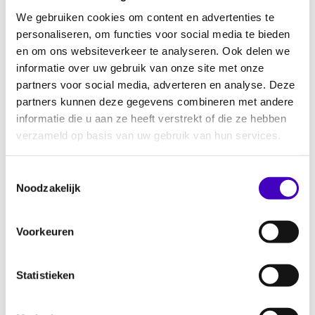
We gebruiken cookies om content en advertenties te
Terwijl de registraties van politie, ADV’s en
personaliseren, om functies voor social media te bieden
het College voor de Rechten van de Mens
en om ons websiteverkeer te analyseren. Ook delen we
afnamen in 2015, zien we een stijging in de
informatie over uw gebruik van onze site met onze
meldingen bij de meldpunten voor
partners voor social media, adverteren en analyse. Deze
discriminatie op internet MiND en MDI. Een
partners kunnen deze gegevens combineren met andere
opvallende bevinding is verder dat de politie,
informatie die u aan ze heeft verstrekt of die ze hebben
verzameld op basis van uw gebruik van hun services.
ADV’s en MiND en MDI in 2015 meer
discriminatie-incidenten en meldingen
Toestemmingsselectie
registreerden van discriminatie van moslims
Noodzakelijk
vanwege hun geloof. Dit lijkt verband te
houden met de aanslagen in Parijs, de
toestroom van asielzoekers en de negatieve
Voorkeuren
beeldvorming rondom moslims en de islam in
die context. Ook het aantal politieregistraties
Statistieken
over de grond seksuele gerichtheid steeg in
2015. Dit is grotendeels te herleiden naar de