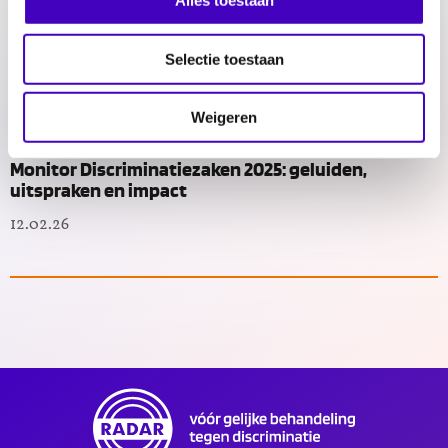
Alles toestaan
Ontslagen om wie je bent: ‘Als we wisten hoe jij je
geloof praktiseert, hadden we toen al besloten dat
Selectie toestaan
deze functie niet bij je past’
25.02.26
Weigeren
Monitor Discriminatiezaken 2025: geluiden,
uitspraken en impact
12.02.26