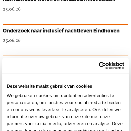
25.06.26
Onderzoek naar inclusief nachtleven Eindhoven
23.06.26
Discriminatie in het voetbal melden via
Discriminatie
23.06.26
Deze website maakt gebruik van cookies
We gebruiken cookies om content en advertenties te
Ongelijke beloning: wat is het en wat kun je eraan
personaliseren, om functies voor social media te bieden
doen?
en om ons websiteverkeer te analyseren. Ook delen we
27.05.26
informatie over uw gebruik van onze site met onze
partners voor social media, adverteren en analyse. Deze
partners kunnen deze gegevens combineren met andere