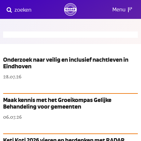
Direct
Menu
zoeken
naar
content
Onderzoek naar veilig en inclusief nachtleven in
Eindhoven
28.07.26
Maak kennis met het Groeikompas Gelijke
Behandeling voor gemeenten
06.07.26
Keti Koti 2026 vieren en herdenken met RADAR