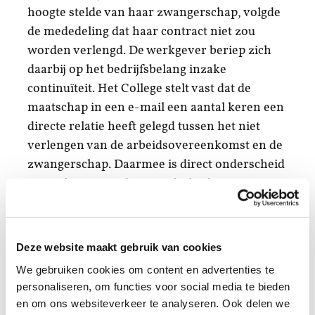
hoogte stelde van haar zwangerschap, volgde
de mededeling dat haar contract niet zou
worden verlengd. De werkgever beriep zich
daarbij op het bedrijfsbelang inzake
continuïteit. Het College stelt vast dat de
maatschap in een e-mail een aantal keren een
directe relatie heeft gelegd tussen het niet
verlengen van de arbeidsovereenkomst en de
zwangerschap. Daarmee is direct onderscheid
gemaakt op grond van geslacht, hetgeen
wettelijk is verboden.
Belangrijke uitspraak
Deze website maakt gebruik van cookies
RADAR is blij met de uitspraak van het
We gebruiken cookies om content en advertenties te
College. Die bevestigt opnieuw dat
personaliseren, om functies voor social media te bieden
zwangerschapsdiscriminatie in strijd is met de
en om ons websiteverkeer te analyseren. Ook delen we