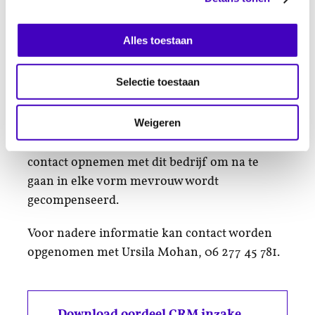
Bijzonder aan dit oordeel is dat het betrekking
heeft op een juridische maatschap. Juist van
Alles toestaan
een organisatie met specialistische kennis van
de wet zou mogen worden verwacht dat zij
Selectie toestaan
zelf niet zondigen tegen die wet. Het ligt voor
de hand dat maatschap Vogelen klaagster
Weigeren
compenseert voor het verlies van haar baan
en inkomen. RADAR zal samen met klaagster
contact opnemen met dit bedrijf om na te
gaan in elke vorm mevrouw wordt
gecompenseerd.
Voor nadere informatie kan contact worden
opgenomen met Ursila Mohan, 06 277 45 781.
Download oordeel CRM inzake