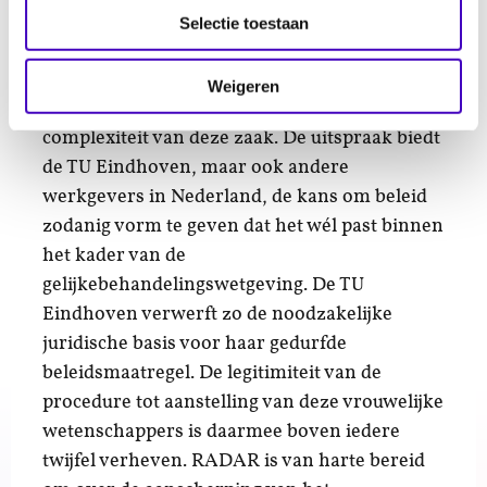
Complexe zaak biedt kansen
Selectie toestaan
Het College had twee zittingen nodig om tot
Weigeren
dit oordeel te komen. Dat illustreert de
complexiteit van deze zaak. De uitspraak biedt
de TU Eindhoven, maar ook andere
werkgevers in Nederland, de kans om beleid
zodanig vorm te geven dat het wél past binnen
het kader van de
gelijkebehandelingswetgeving. De TU
Eindhoven verwerft zo de noodzakelijke
juridische basis voor haar gedurfde
beleidsmaatregel. De legitimiteit van de
procedure tot aanstelling van deze vrouwelijke
wetenschappers is daarmee boven iedere
twijfel verheven. RADAR is van harte bereid