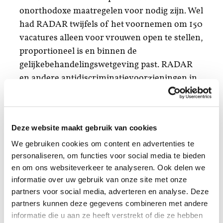
onorthodoxe maatregelen voor nodig zijn. Wel
had RADAR twijfels of het voornemen om 150
vacatures alleen voor vrouwen open te stellen,
proportioneel is en binnen de
gelijkebehandelingswetgeving past. RADAR
en andere antidiscriminatievoorzieningen in
het land kregen een groot aantal
discriminatiemeldingen binnen over het
beleid van de technische universiteit, dat ook
Deze website maakt gebruik van cookies
leidde tot veel maatschappelijke discussie. Om
We gebruiken cookies om content en advertenties te
die reden heeft RADAR medio september
personaliseren, om functies voor social media te bieden
2019 besloten het beleid te laten toetsen door
en om ons websiteverkeer te analyseren. Ook delen we
het College voor de Rechten van de Mens. Dat
informatie over uw gebruik van onze site met onze
gebeurde nadat de TU Eindhoven geen gehoor
partners voor social media, adverteren en analyse. Deze
had gegeven aan de suggestie om zelf het
partners kunnen deze gegevens combineren met andere
beleid te laten toetsen.
informatie die u aan ze heeft verstrekt of die ze hebben