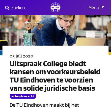
Direct
Menu
zoeken
naar
content
03 juli 2020
Uitspraak College biedt
kansen om voorkeursbeleid
TU Eindhoven te voorzien
van solide juridische basis
arbeidsmarkt
De TU Eindhoven maakt bij het