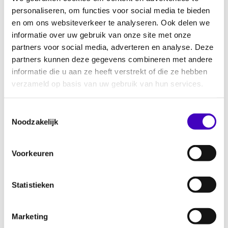
slavernijverleden en andere vormen van
personaliseren, om functies voor social media te bieden
uitsluiting.
en om ons websiteverkeer te analyseren. Ook delen we
informatie over uw gebruik van onze site met onze
Voorkom stereotypering en
partners voor social media, adverteren en analyse. Deze
haatzaaiende berichtgeving
, door
partners kunnen deze gegevens combineren met andere
mediabedrijven te stimuleren om de
informatie die u aan ze heeft verstrekt of die ze hebben
bestaande gedragscodes nadrukkelijker op
verzameld op basis van uw gebruik van hun services.
te volgen.
Toestemmingsselectie
Door de huidige situatie, het diepgewortelde
Noodzakelijk
karakter van moslimdiscriminatie en de grote
impact op Nederlandse moslims, is een
Voorkeuren
serieuze aanpak echt nodig. Dit kan zo niet
langer. Deze actielijnen moeten snel resultaat
Statistieken
laten zien en de veiligheid van Nederlandse
moslims vergroten. Daarom vragen wij aan
het kabinet om in 2025 met een duidelijk
Marketing