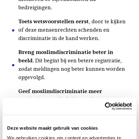
bedreigingen.
Toets wetsvoorstellen eerst
, door te kijken
of deze mensenrechten schenden en
discriminatie in de hand werken.
Breng moslimdiscriminatie beter in
beeld
. Dit begint bij een betere registratie,
zodat meldingen nog beter kunnen worden
opgevolgd.
Geef moslimdiscriminatie meer
aandacht en prioriteit op scholen
. Zorg
voor educatie over hoe
moslimdiscriminatie zich verhoudt tot
bijvoorbeeld antisemitisme en anti-
Deze website maakt gebruik van cookies
zwartracisme en ons koloniale en
We gebruiken cookies om content en advertenties te