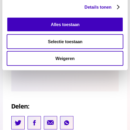
Op de RADAR is te beluisteren op alle
Details tonen
podcastkanalen. Elke 21e van de maand komt
een nieuwe podcast online. Beluister hier de
Alles toestaan
meest recente aflevering of ga naar ons
Spotify-kanaal
voor alle afleveringen!
Selectie toestaan
Weigeren
Delen: