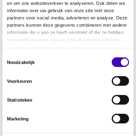
en om ons websiteverkeer te analyseren. Ook delen we
De podcast laat je meedenken over
informatie over uw gebruik van onze site met onze
actualiteiten, politieke ontwikkelingen en
partners voor social media, adverteren en analyse. Deze
partners kunnen deze gegevens combineren met andere
eeuwenoude discussies. Daarnaast zijn we
informatie die u aan ze heeft verstrekt of die ze hebben
natuurlijk ook erg benieuwd naar jouw
verzameld op basis van uw gebruik van hun services.
mening!
Artikel 1
Toestemmingsselectie
Noodzakelijk
De eerste aflevering staat inmiddels online. In
deze aflevering komen artikel 1 van de
Voorkeuren
Grondwet en de discriminatiegronden aan
bod. Want wat staat er eigenlijk in artikel 1? Op
welke gronden kun je wettelijk
Statistieken
gediscrimineerd worden? En moet je
discriminatie altijd kunnen bewijzen?
Marketing
Beluisteren