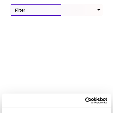
Filter
Onderzoek naar veilig en inclusief nachtleven in
Eindhoven
28.07.26
Maak kennis met het Groeikompas Gelijke
Behandeling voor gemeenten
06.07.26
Racisme hoort nergens thuis, ook niet in topsport
30.06.26