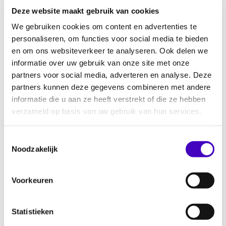
Deze website maakt gebruik van cookies
Bouwen aan neuro-inclusief werkgeverschap
We gebruiken cookies om content en advertenties te
29.06.26
personaliseren, om functies voor social media te bieden
en om ons websiteverkeer te analyseren. Ook delen we
informatie over uw gebruik van onze site met onze
Keti Koti 2026 vieren en herdenken met RADAR
partners voor social media, adverteren en analyse. Deze
25.06.26
partners kunnen deze gegevens combineren met andere
informatie die u aan ze heeft verstrekt of die ze hebben
verzameld op basis van uw gebruik van hun services.
Onderzoek naar inclusief nachtleven Eindhoven
23.06.26
Toestemmingsselectie
Noodzakelijk
Discriminatie in het voetbal melden via
Voorkeuren
Discriminatie
23.06.26
Statistieken