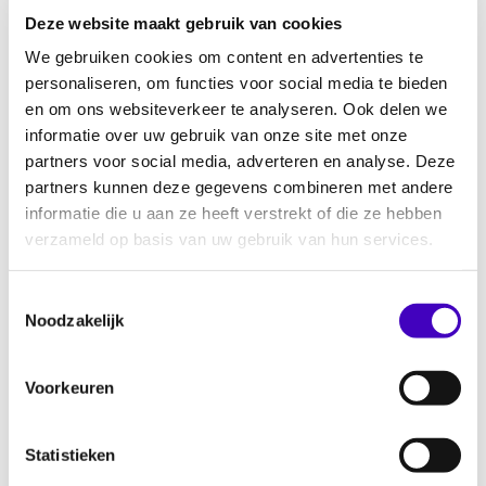
Deze website maakt gebruik van cookies
Bouwen aan neuro-inclusief werkgeverschap
We gebruiken cookies om content en advertenties te
29.06.26
personaliseren, om functies voor social media te bieden
en om ons websiteverkeer te analyseren. Ook delen we
informatie over uw gebruik van onze site met onze
Keti Koti 2026 vieren en herdenken met RADAR
partners voor social media, adverteren en analyse. Deze
25.06.26
partners kunnen deze gegevens combineren met andere
informatie die u aan ze heeft verstrekt of die ze hebben
verzameld op basis van uw gebruik van hun services.
Onderzoek naar inclusief nachtleven Eindhoven
23.06.26
Toestemmingsselectie
Noodzakelijk
Discriminatie in het voetbal melden via
Voorkeuren
Discriminatie
23.06.26
Statistieken