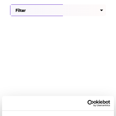
Filter
Onderzoek naar veilig en inclusief nachtleven in
Eindhoven
28.07.26
Maak kennis met het Groeikompas Gelijke
Behandeling voor gemeenten
06.07.26
Racisme hoort nergens thuis, ook niet in topsport
30.06.26