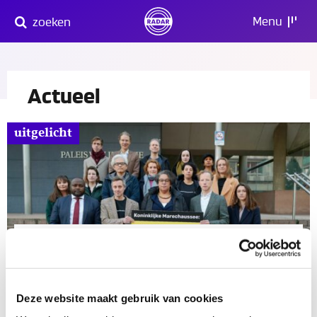
Direct
Menu
zoeken
naar
content
Actueel
uitgelicht
Gerechtshof verbiedt etnisch
profileren
artikel
Deze website maakt gebruik van cookies