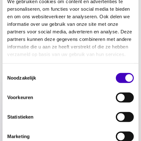
We gebruiken cookies om content en advertenties te
personaliseren, om functies voor social media te bieden
Filter
en om ons websiteverkeer te analyseren. Ook delen we
informatie over uw gebruik van onze site met onze
partners voor social media, adverteren en analyse. Deze
Week tegen Racisme – Terugkijken
partners kunnen deze gegevens combineren met andere
24.03.21
informatie die u aan ze heeft verstrekt of die ze hebben
verzameld op basis van uw gebruik van hun services.
racisme
Toestemmingsselectie
Terugkijken: masterclass Eerlijk huren voor
Noodzakelijk
iedereen
20.10.20
Voorkeuren
woningmarkt
Statistieken
Terugkijken: masterclass Intercultureel
Vakmanschap
Marketing