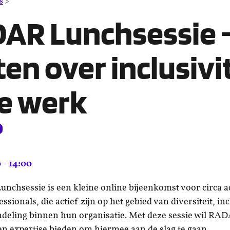
RADAR
s
>
Lunchsessie
AR Lunchsessie 
–
praten
over
en over inclusivi
inclusiviteit
op
je
je werk
werk
 - 14:00
chsessie is een kleine online bijeenkomst voor circa a
ssionals, die actief zijn op het gebied van diversiteit, inc
ndeling binnen hun organisatie. Met deze sessie wil RA
n expertise bieden om hiermee aan de slag te gaan.