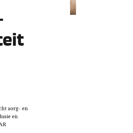
–
teit
cht zorg- en
lusie en
DAR