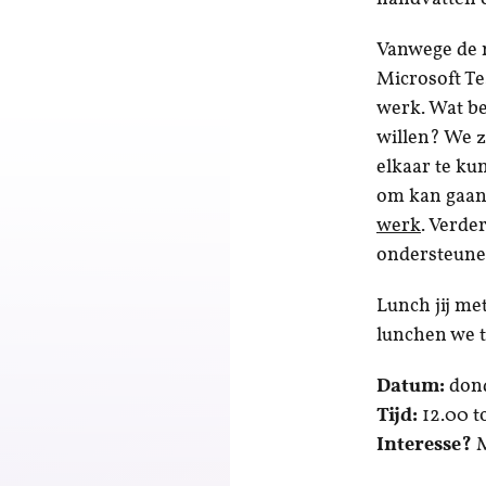
Vanwege de 
Microsoft Te
werk. Wat be
willen? We z
elkaar te ku
om kan gaan 
werk
. Verde
ondersteune
Lunch jij me
lunchen we t
Datum:
dond
Tijd:
12.00 t
Interesse?
M