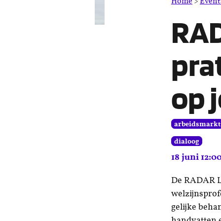
Home
>
Event
RAD
prat
op 
arbeidsmarkt
dialoog
18 juni 12:00
De RADAR Lun
welzijnsprofe
gelijke beha
handvatten e