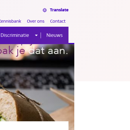
Translate
Kennisbank
Over ons
Contact
Discriminatie
Nieuws
Sub
nu
menu