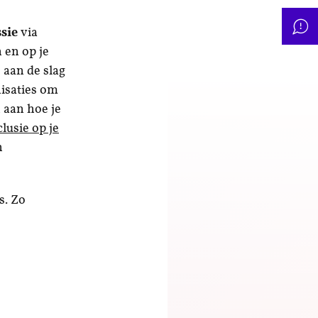
ssie
via
 en op je
 aan de slag
nisaties om
 aan hoe je
clusie op je
n
s. Zo