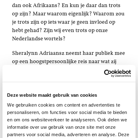
dan ook Afrikaans? En kun je daar dan trots
op zijn? Maar waarom eigenlijk? Waarom zou
je trots zijn op iets waar je geen invloed op
hebt gehad? Zijn wij even trots op onze
Nederlandse wortels?
Sheralynn Adriaansz neemt haar publiek mee
op een hoogstpersoonlijke reis naar wat zij
denkt dat haar culturele identiteit is. Een reis
vol desillusies, vergissingen, schaamte en
ongemak.
Deze website maakt gebruik van cookies
Beige
is een voorstelling over wortels en
We gebruiken cookies om content en advertenties te
nageslacht met humor, maar ook met pijn. In
personaliseren, om functies voor social media te bieden
de confrontatie met haar grootmoeders beseft
en om ons websiteverkeer te analyseren. Ook delen we
ze steeds meer dat er een heel groot gat zit
informatie over uw gebruik van onze site met onze
waar ze haar Afrikaanse wortels had bedacht.
partners voor social media, adverteren en analyse. Deze