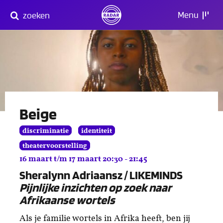
Direct
Menu
zoeken
naar
content
Beige
discriminatie
identiteit
theatervoorstelling
16 maart t/m 17 maart 20:30 - 21:45
Sheralynn Adriaansz / LIKEMINDS
Pijnlijke inzichten op zoek naar
Afrikaanse wortels
Als je familie wortels in Afrika heeft, ben jij