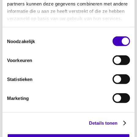
partners kunnen deze gegevens combineren met andere
In de solo
Beige
speelt theatermaker
informatie die u aan ze heeft verstrekt of die ze hebben
verzameld op basis van uw gebruik van hun services.
Sheralynn Adriaansz een zwangere vrouw.
Ondertussen heeft de realiteit de verbeelding
Toestemmingsselectie
ingehaald. Sheralynn werd in mei 2021
Noodzakelijk
daadwerkelijk moeder. Die ervaring heeft ze
meegenomen in de nieuwe versie van haar
solo
Beige
.
Voorkeuren
Meer info & tickets Theater Rotterdam >>
Statistieken
‘Adriaansz vertelt met een aanstekelijke energie en leert je
verschillende dingen over zwart-zijn, discriminatie en het
Marketing
verenigen van verschillende achtergronden.’ –
Scenes
★★★★
Details tonen