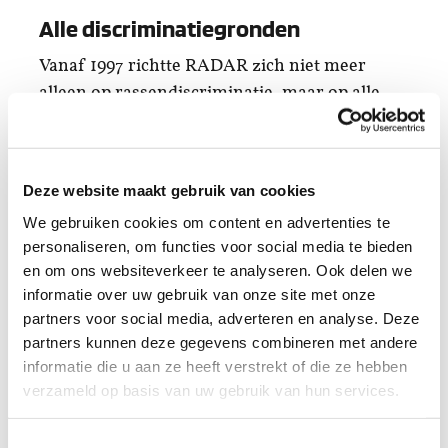
Alle discriminatiegronden
Vanaf 1997 richtte RADAR zich niet meer
alleen op rassendiscriminatie, maar op alle
discriminatiegronden, waaronder godsdienst,
geslacht, nationaliteit, seksuele gerichtheid,
burgerlijke staat, handicap of chronische
Deze website maakt gebruik van cookies
ziekte, leeftijd, levensovertuiging, politieke
We gebruiken cookies om content en advertenties te
gezindheid en het verbod voor een werkgever
personaliseren, om functies voor social media te bieden
om onderscheid te maken op grond van
en om ons websiteverkeer te analyseren. Ook delen we
arbeidsduur en vast / tijdelijk contract.
informatie over uw gebruik van onze site met onze
Herkomst of afkomst, de term ras gebruiken
partners voor social media, adverteren en analyse. Deze
we niet meer, is nog steeds de meest gemelde
partners kunnen deze gegevens combineren met andere
discriminatiegrond, maar het aandeel is
informatie die u aan ze heeft verstrekt of die ze hebben
afgenomen: van 70 procent in 2002 tot 50
verzameld op basis van uw gebruik van hun services.
procent nu.
Toestemmingsselectie