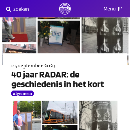
Direct
Menu
zoeken
naar
content
05 september 2023
40 jaar RADAR: de
geschiedenis in het kort
algemeen