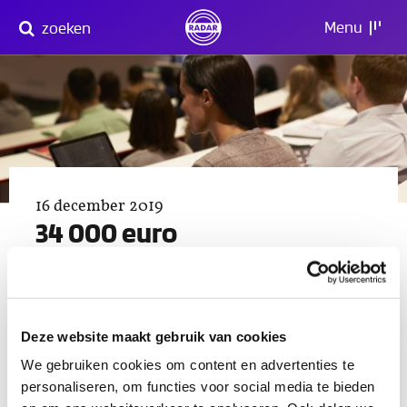
Direct
Menu
zoeken
naar
content
16 december 2019
34 000 euro
schadevergoeding voor
ongelijke behandeling
onderwijs en burgerschap
Deze website maakt gebruik van cookies
Het is een voor Nederland ongekend hoge
We gebruiken cookies om content en advertenties te
vergoeding voor verboden onderscheid. Een
personaliseren, om functies voor social media te bieden
oud-studente heeft een bedrag van 34 000