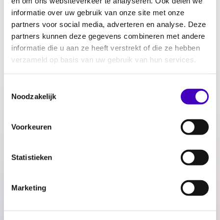
en om ons websiteverkeer te analyseren. Ook delen we
euro ontvangen van de Wageningen
informatie over uw gebruik van onze site met onze
University. Het bedrag is een compensatie
partners voor social media, adverteren en analyse. Deze
partners kunnen deze gegevens combineren met andere
voor het mislopen van een studiebeurs
informatie die u aan ze heeft verstrekt of die ze hebben
vanwege een zwangerschap. Met het
verzameld op basis van uw gebruik van hun services.
stopzetten van de beurs in 2015 heeft
Wageningen University zich schuldig gemaakt
Toestemmingsselectie
aan zwangerschapsdiscriminatie, geeft de
Noodzakelijk
universiteit nu toe.
Lees het artikel:
Wageningen University
Voorkeuren
betaalt beurs zwangere studente alsnog uit
.
Statistieken
Delen:
Marketing