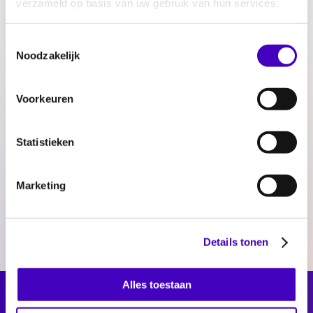
verzameld op basis van uw gebruik van hun services.
Interesse?
Toestemmingsselectie
Heb je interesse om middels vrijwilligerswerk
Noodzakelijk
je in te zetten voor gelijke behandeling? Neem
dan contact met ons per e-mail. Stuur je cv en
Voorkeuren
korte motivatie naar
sollicitatie@radar.nl
met
als onderwerp
vrijwilligerswerk gezocht
Statistieken
Wat bieden wij?
RADAR vergoedt een vrijwilligersvergoeding
Marketing
van €7,50 per dag en reiskosten.
Details tonen
Alles toestaan