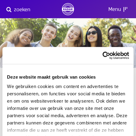
Direct
Menu
zoeken
naar
content
Vrijwilliger bij RADAR
Deze website maakt gebruik van cookies
Voor verschillende preventieactiviteiten en
We gebruiken cookies om content en advertenties te
andere projecten zijn we regelmatig op zoek
personaliseren, om functies voor social media te bieden
naar vrijwilligers.
en om ons websiteverkeer te analyseren. Ook delen we
informatie over uw gebruik van onze site met onze
Vacatures
partners voor social media, adverteren en analyse. Deze
partners kunnen deze gegevens combineren met andere
Er zijn op dit moment geen
informatie die u aan ze heeft verstrekt of die ze hebben
vrijwilligersvacatures.