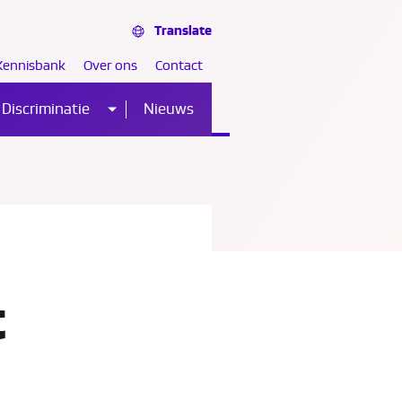
Translate
Kennisbank
Over ons
Contact
Discriminatie
Nieuws
Sub
nu
menu
t