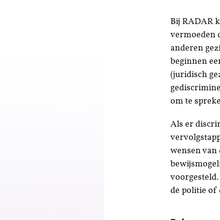
Bij RADAR k
vermoeden da
anderen gezi
beginnen een
(juridisch g
gediscrimine
om te spreke
Als er discr
vervolgstapp
wensen van d
bewijsmogeli
voorgesteld.
de politie o