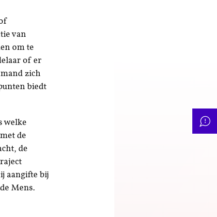
of
tie van
den om te
elaar of er
iemand zich
punten biedt
rs welke
 met de
cht, de
raject
 aangifte bij
 de Mens.