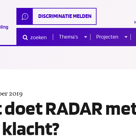
DISCRIMINATIE MELDEN
Thema’s
Projecten
zoeken
Sub
Sub
Waar
ben
je
naar
menu
me
op
zoek?
er 2019
R
 doet RADAR me
?
 klacht?