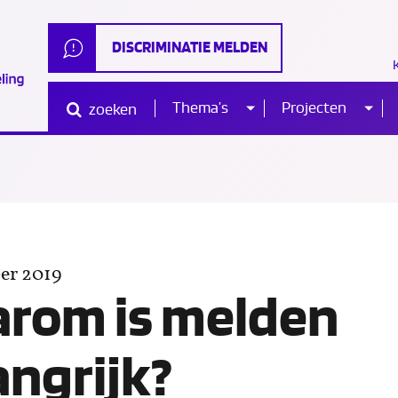
DISCRIMINATIE MELDEN
Thema’s
Projecten
zoeken
Sub
Sub
Waar
ben
je
naar
menu
me
op
zoek?
om
er 2019
n
rijk?
rom is melden
angrijk?