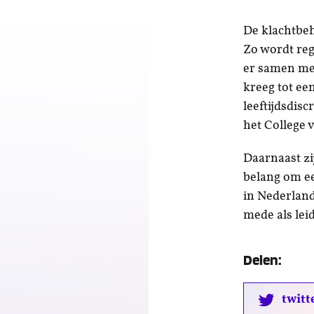
De klachtbeh
Zo wordt reg
er samen met
kreeg tot ee
leeftijdsdis
het College 
Daarnaast z
belang om ee
in Nederland
mede als lei
Delen:
twitt