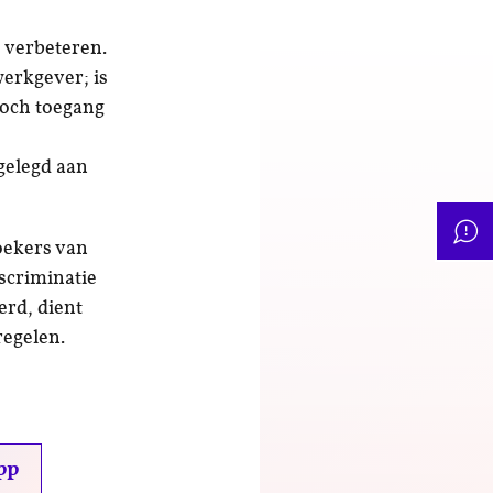
 verbeteren.
erkgever; is
toch toegang
gelegd aan
oekers van
scriminatie
erd, dient
regelen.
pp