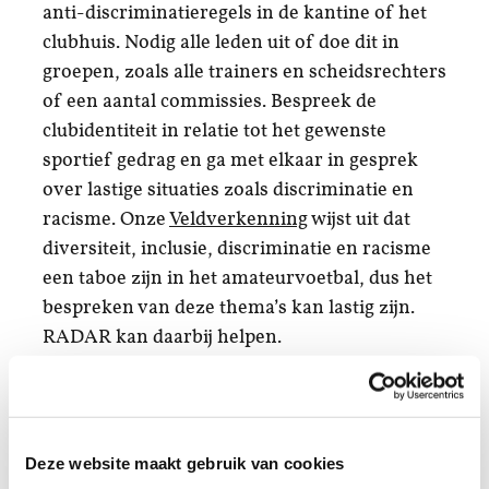
anti-discriminatieregels in de kantine of het
clubhuis. Nodig alle leden uit of doe dit in
groepen, zoals alle trainers en scheidsrechters
of een aantal commissies. Bespreek de
clubidentiteit in relatie tot het gewenste
sportief gedrag en ga met elkaar in gesprek
over lastige situaties zoals discriminatie en
racisme. Onze
Veldverkenning
wijst uit dat
diversiteit, inclusie, discriminatie en racisme
een taboe zijn in het amateurvoetbal, dus het
bespreken van deze thema’s kan lastig zijn.
RADAR kan daarbij helpen.
De kleedkamersessie
Begin het voetbalseizoen met een
Deze website maakt gebruik van cookies
teambijeenkomst waarin de waarden en