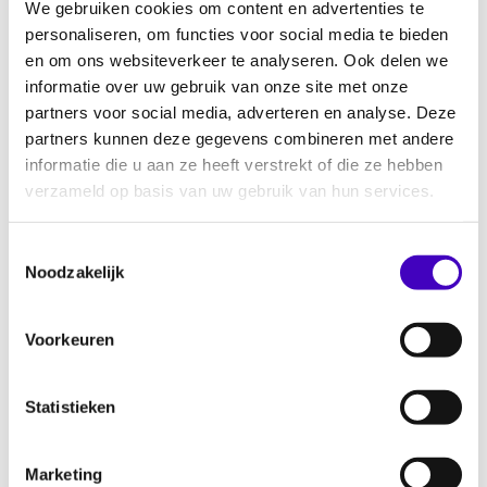
We gebruiken cookies om content en advertenties te
normen van de vereniging centraal staan.
personaliseren, om functies voor social media te bieden
Nodig alle teamleden, trainers/begeleiders en
en om ons websiteverkeer te analyseren. Ook delen we
ouders uit voor deze kleedkamersessie.
informatie over uw gebruik van onze site met onze
Tijdens deze sessie worden afspraken over
partners voor social media, adverteren en analyse. Deze
sportief gedrag en de clubidentiteit besproken
partners kunnen deze gegevens combineren met andere
en bekrachtigd door elk team. Daarnaast
informatie die u aan ze heeft verstrekt of die ze hebben
wordt informatie verstrekt over de
verzameld op basis van uw gebruik van hun services.
vertrouwenspersonen en het
discriminatiemeldpunt.
Toestemmingsselectie
Noodzakelijk
Tip
Het is belangrijk dat de trainers goed
Voorkeuren
begrijpen wat de regels en waarden van de
club zijn en deze kunnen overbrengen aan de
Statistieken
spelers. Het is daarom een goed idee dat de
trainers onderling de regels met betrekking
Marketing
tot discriminatie en racisme bespreken en