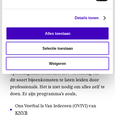
ervoor zorgen dat ze goed op de hoogte zijn.
Hulp van buitenaf
Details tonen
Je kunt deze sessies zelf organiseren of
externe experts inschakelen. Dit kan helpen
Alles toestaan
bij het opzetten van effectieve gesprekken en
het aanpakken van discriminatie en racisme
Selectie toestaan
binnen de vereniging.
Weigeren
Als je binnen de vereniging niet tot een
oplossing kunt komen, is het verstandig om
dit soort bijeenkomsten te laten leiden door
professionals. Het is niet nodig om alles zelf te
doen. Er zijn programma’s zoals;
Ons Voetbal Is Van Iedereen (OVIVI) van
KNVB