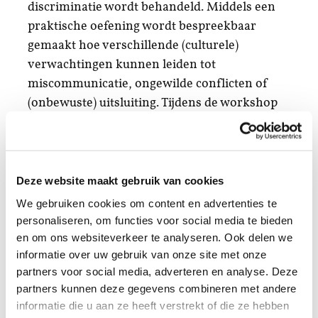
discriminatie wordt behandeld. Middels een
praktische oefening wordt bespreekbaar
gemaakt hoe verschillende (culturele)
verwachtingen kunnen leiden tot
miscommunicatie, ongewilde conflicten of
(onbewuste) uitsluiting. Tijdens de workshop
wordt gewerkt met diverse interactieve
werkvormen (rollenspelen, filmpjes, quiz,
casusbesprekingen) en theoretische
onderbouwing.
Deze website maakt gebruik van cookies
We gebruiken cookies om content en advertenties te
De training kan meer op maat gemaakt
personaliseren, om functies voor social media te bieden
worden door als school een verdiepingsgrond
en om ons websiteverkeer te analyseren. Ook delen we
te kiezen uit de volgende mogelijkheden:
informatie over uw gebruik van onze site met onze
• etniciteit
partners voor social media, adverteren en analyse. Deze
partners kunnen deze gegevens combineren met andere
• religie
informatie die u aan ze heeft verstrekt of die ze hebben
• seksuele- en/of genderdiversiteit