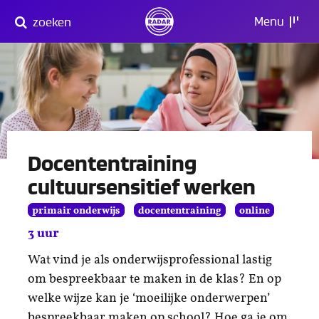
Direct
Menu
zoeken
naar
content
Docententraining
cultuursensitief werken
primair onderwijs
docententraining
online
3 uur
Wat vind je als onderwijsprofessional lastig
om bespreekbaar te maken in de klas? En op
welke wijze kan je ‘moeilijke onderwerpen’
bespreekbaar maken op school? Hoe ga je om