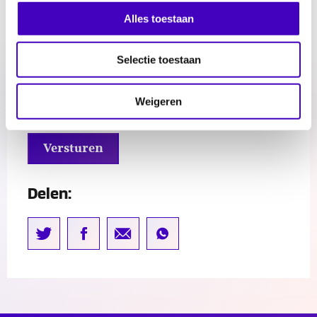
0 van 600 max. aantal karakters
Alles toestaan
Ik ga akoord met privacy voorwaarden
(vereist)
Selectie toestaan
We gebruiken de gevraagde persoonsgegevens in dit
formulier om de training te verzorgen.
Weigeren
Ik ga akkoord
Delen: