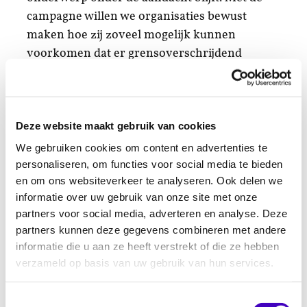
campagne willen we organisaties bewust
maken hoe zij zoveel mogelijk kunnen
voorkomen dat er grensoverschrijdend
gedrag plaatsvindt. En dat ze weten
welke
stappen
ze kunnen zetten als het toch misgaat.
Met deze campagne borduren we voort op de
Deze website maakt gebruik van cookies
landelijke campagne van vorig jaar. Samen
maken we er ‘nog steeds’ een punt van in
We gebruiken cookies om content en advertenties te
personaliseren, om functies voor social media te bieden
Breda.”
en om ons websiteverkeer te analyseren. Ook delen we
Hoe maken organisaties of clubs er
informatie over uw gebruik van onze site met onze
een punt van?
partners voor social media, adverteren en analyse. Deze
partners kunnen deze gegevens combineren met andere
De inhoud van de campagne is gericht op het
informatie die u aan ze heeft verstrekt of die ze hebben
beleid van een club of organisatie bij
verzameld op basis van uw gebruik van hun services.
grensoverschrijdend gedrag. Een goed beleid
zorgt ervoor dat men het gesprek aangaat.
Toestemmingsselectie