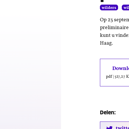
wilders
wi
Op 23 septem
preliminaire
kunt u vinde
Haag.
Downlo
pdf
|
517,27 
Delen:
twitt