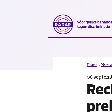
Direct
naar
content
Home
>
Nieu
06 septem
Rec
pre