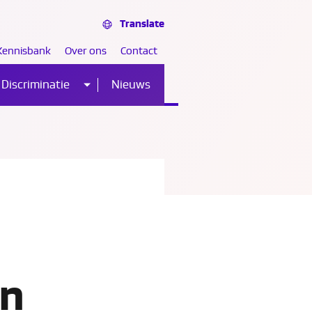
Translate
Kennisbank
Over ons
Contact
Discriminatie
Nieuws
Sub
nu
menu
en