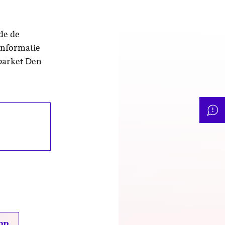
de de
informatie
parket Den
pp