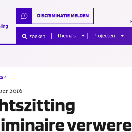
DISCRIMINATIE MELDEN
Thema’s
Projecten
zoeken
Sub
Sub
Waar
ben
je
naar
menu
me
op
zoek?
Rechtszitting
ws
>
preliminaire
ber 2016
verweren
htszitting
liminaire verwer