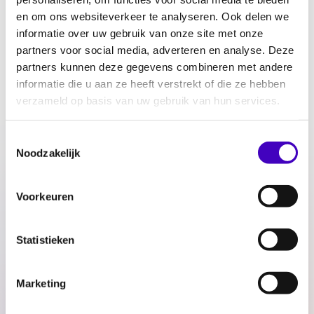
samen met het MT en de medewerkers wil
en om ons websiteverkeer te analyseren. Ook delen we
bouwen aan een professionele organisatie en
informatie over uw gebruik van onze site met onze
een rechtvaardige, inclusieve samenleving.
partners voor social media, adverteren en analyse. Deze
partners kunnen deze gegevens combineren met andere
Kortom, een boegbeeld voor Radar Inc.
informatie die u aan ze heeft verstrekt of die ze hebben
verzameld op basis van uw gebruik van hun services.
RADAR Inc is de moedermaatschappij van
RADAR vóór gelijke behandeling tegen
Toestemmingsselectie
discriminatie, landelijk kenniscentrum Art.1
Noodzakelijk
en IDEM Rotterdam.
Lees de volledige
vacature directeur-
Voorkeuren
bestuurder
RADAR Inc.
op de website van
Colourful People.
Statistieken
Delen:
Marketing