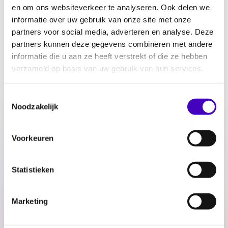
en om ons websiteverkeer te analyseren. Ook delen we
informatie over uw gebruik van onze site met onze
Filter
partners voor social media, adverteren en analyse. Deze
partners kunnen deze gegevens combineren met andere
Kennisatelier: Maak van de cultuursector een plek
informatie die u aan ze heeft verstrekt of die ze hebben
voor iedereen!
verzameld op basis van uw gebruik van hun services.
23.08.24
Toestemmingsselectie
Noodzakelijk
Kennis- en netwerkbijeenkomst over seksuele en
genderdiversiteit
Voorkeuren
16.11.23
Statistieken
Kennisatelier over stagegelijkheid en discriminatie
Marketing
16.11.23