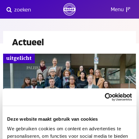
Direct
Menu
zoeken
naar
content
Actueel
uitgelicht
Gerechtshof verbiedt etnisch
profileren
Deze website maakt gebruik van cookies
artikel
We gebruiken cookies om content en advertenties te
personaliseren, om functies voor social media te bieden