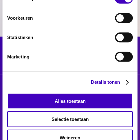
Voorkeuren
Statistieken
Marketing
Details tonen
© 2026 Radar
Privacyverklaring
Toegankelijkheidsverklaring
Alles toestaan
Voor gemeenten
Werken bij RADAR
Selectie toestaan
Facebook
Twitter
Instagram
Weigeren