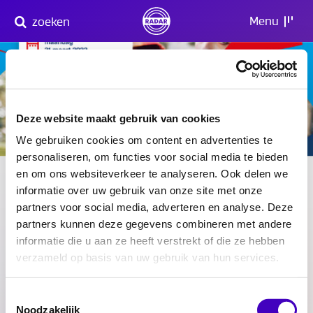
Direct
Menu
zoeken
naar
content
Deze website maakt gebruik van cookies
We gebruiken cookies om content en advertenties te
personaliseren, om functies voor social media te bieden
21 maart 2022
Livestream aftrap Week
en om ons websiteverkeer te analyseren. Ook delen we
informatie over uw gebruik van onze site met onze
tegen racisme
partners voor social media, adverteren en analyse. Deze
partners kunnen deze gegevens combineren met andere
Bekijk de livestream
hier
.
informatie die u aan ze heeft verstrekt of die ze hebben
verzameld op basis van uw gebruik van hun services.
Delen:
Toestemmingsselectie
Noodzakelijk