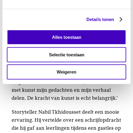
Host Lisa McCray ging vervolgens met de
uitgenodigde panelleden in gesprek over de
vraag of jonge diverse cultuurmakers genoeg
Details tonen
ruimte hebben in het culturele landschap? En
hoe we dat landschap als samenleving
Alles toestaan
inclusiever kunnen maken. Zo vertelde
illustrator en fotografe Parisa
Selectie toestaan
Akbarzadehpoladi dat ze nog altijd wordt
beoordeeld op haar taalvaardigheid, in plaats
Weigeren
van op haar kwaliteiten als maker. ‘Ik ben niet
zo goed in de Nederlandse taal, maar ik kan
met kunst mijn gedachten en mijn verhaal
delen. De kracht van kunst is echt belangrijk.’
Storyteller Nabil Tkhidousset deelt een mooie
ervaring. Hij vertelde over een schrijfopdracht
die hij gaf aan leerlingen tijdens een gastles op