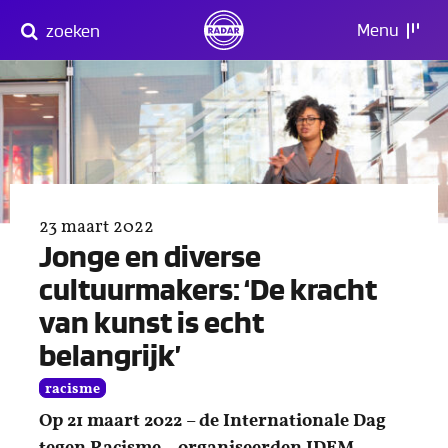
Direct
Menu
zoeken
naar
content
23 maart 2022
Jonge en diverse
cultuurmakers: ‘De kracht
van kunst is echt
belangrijk’
racisme
Op 21 maart 2022 – de Internationale Dag
tegen Racisme – organiseerden IDEM