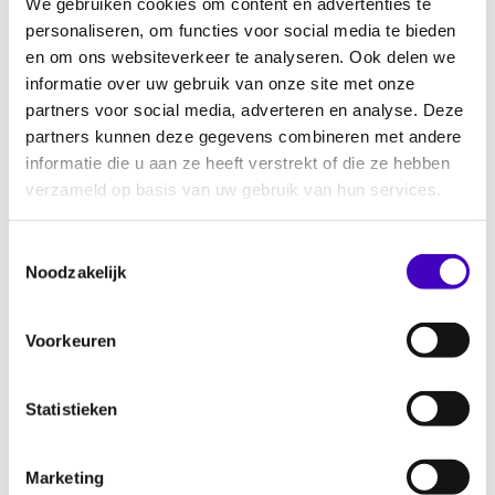
We gebruiken cookies om content en advertenties te
politie. Na de voorstelling wordt de dialoog
personaliseren, om functies voor social media te bieden
gevoerd over racisme en discriminatie, in
en om ons websiteverkeer te analyseren. Ook delen we
relatie tot het koloniale verleden en slavernij.
informatie over uw gebruik van onze site met onze
partners voor social media, adverteren en analyse. Deze
partners kunnen deze gegevens combineren met andere
informatie die u aan ze heeft verstrekt of die ze hebben
verzameld op basis van uw gebruik van hun services.
Toestemmingsselectie
Noodzakelijk
Voorkeuren
Statistieken
Panelgesprek
Marketing