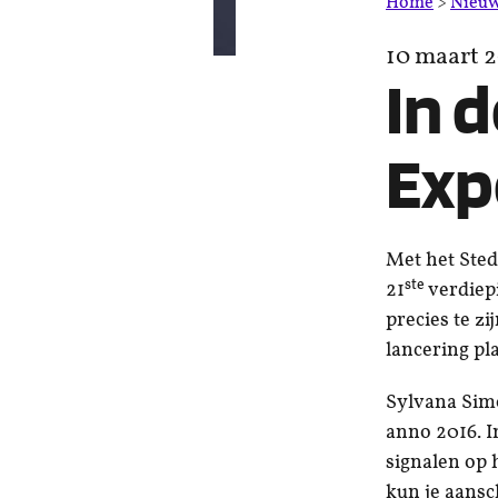
Home
>
Nieu
10 maart 
In 
Exp
Met het Sted
ste
21
verdiepi
precies te zi
lancering pla
Sylvana Simo
anno 2016. I
signalen op h
kun je aansc