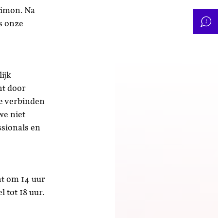
Simon. Na
ns onze
ijk
ht door
te verbinden
we niet
ssionals en
nt om 14 uur
 tot 18 uur.