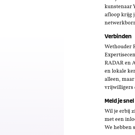
kunstenaar Y
afloop krijg
netwerkborr
Verbinden
Wethouder Ro
Expertisecen
RADAR en Art
en lokale ke
alleen, maar
vrijwilligers 
Meld je snel
Wil je erbij
met een inlo
We hebben sl