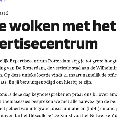
In
ws
>
de
2016
wolken
met
de wolken met het
het
Expertisecentrum
ertisecentrum
elijk Expertisecentrum Rotterdam stijg je tot grote hoogt
ng van De Rotterdam, de verticale stad aan de Wilhelmi
jn. Op deze unieke locatie vindt 21 maart namelijk de offic
ats. En jij bent uitgenodigd om hierbij te zijn.
ns is deze dag keynotespreker en praat ons bij over em
n themasessies bespreken we met alle aanwezigen de bel
et gebied van integratie, discriminatie en (lhbt-) emanci
huiven bij het flitscollege ‘De Kunst van het Netwerken’ 