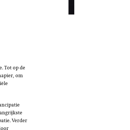
e. Tot op de
napier, om
iële
ancipatie
angrijkste
patie. Verder
door