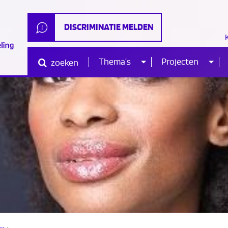
DISCRIMINATIE MELDEN
Thema’s
Projecten
zoeken
Sub
Sub
Waar
ben
je
naar
menu
me
op
zoek?