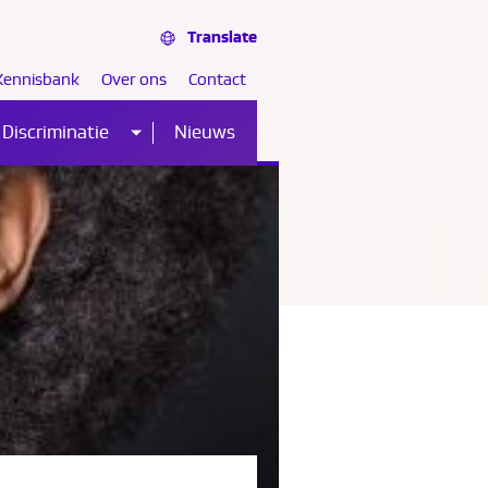
Translate
Kennisbank
Over ons
Contact
Discriminatie
Nieuws
Sub
nu
menu